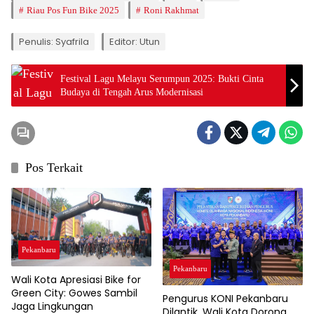
Riau Pos Fun Bike 2025
Roni Rakhmat
Penulis: Syafrila
Editor: Utun
Festival Lagu Melayu Serumpun 2025: Bukti Cinta
Budaya di Tengah Arus Modernisasi
Pos Terkait
Pekanbaru
Pekanbaru
Wali Kota Apresiasi Bike for
Green City: Gowes Sambil
Pengurus KONI Pekanbaru
Jaga Lingkungan
Dilantik, Wali Kota Dorong