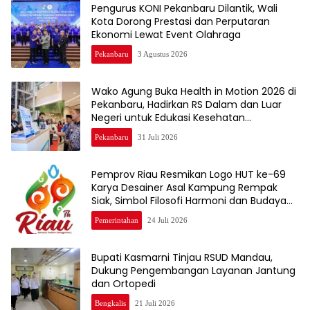
Pengurus KONI Pekanbaru Dilantik, Wali
Kota Dorong Prestasi dan Perputaran
Ekonomi Lewat Event Olahraga
Pekanbaru
3 Agustus 2026
Wako Agung Buka Health in Motion 2026 di
Pekanbaru, Hadirkan RS Dalam dan Luar
Negeri untuk Edukasi Kesehatan
Masyarakat
Pekanbaru
31 Juli 2026
Pemprov Riau Resmikan Logo HUT ke-69
Karya Desainer Asal Kampung Rempak
Siak, Simbol Filosofi Harmoni dan Budaya
Melayu
Pemerintahan
24 Juli 2026
Bupati Kasmarni Tinjau RSUD Mandau,
Dukung Pengembangan Layanan Jantung
dan Ortopedi
Bengkalis
21 Juli 2026