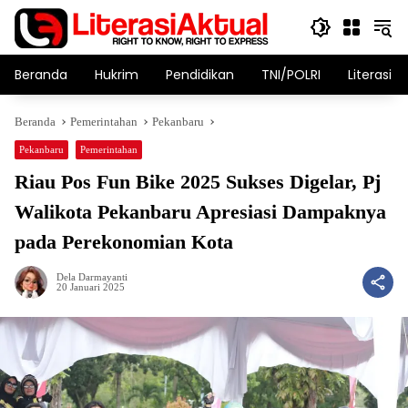
Langsung
ke
konten
Beranda
Hukrim
Pendidikan
TNI/POLRI
Literasi T
Beranda
Pemerintahan
Pekanbaru
Pekanbaru
Pemerintahan
Riau Pos Fun Bike 2025 Sukses Digelar, Pj
Walikota Pekanbaru Apresiasi Dampaknya
pada Perekonomian Kota
Dela Darmayanti
20 Januari 2025