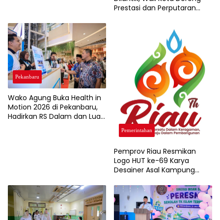
Prestasi dan Perputaran
Ekonomi Lewat Event
Olahraga
Pekanbaru
Wako Agung Buka Health in
Motion 2026 di Pekanbaru,
Hadirkan RS Dalam dan Luar
Negeri untuk Edukasi
Pemerintahan
Kesehatan Masyarakat
Pemprov Riau Resmikan
Logo HUT ke-69 Karya
Desainer Asal Kampung
Rempak Siak, Simbol Filosofi
Harmoni dan Budaya
Melayu