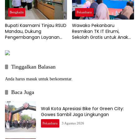
Pekanbaru
Bengkalis
Wawako Pekanbaru
Bupati Kasmarni Tinjau RSUD
Resmikan TK IT Elrumi,
Mandau, Dukung
Sekolah Gratis untuk Anak
Pengembangan Layanan
Kurang Mampu Dukung
Jantung dan Ortopedi
Wajib Belajar 13 Tahun
Tinggalkan Balasan
Anda harus
masuk
untuk berkomentar.
Baca Juga
Wali Kota Apresiasi Bike for Green City:
Gowes Sambil Jaga Lingkungan
Pekanbaru
3 Agustus 2026