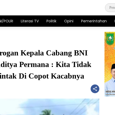
NI/POLRI
Literasi TV
Politik
Opini
Pemerintahan
rogan Kepala Cabang BNI
ditya Permana : Kita Tidak
Mintak Di Copot Kacabnya