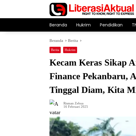
Langsung
ke
konten
Beranda
Hukrim
Pendidikan
T
Beranda
Berita
Berita
Hukrim
Kecam Keras Sikap A
Finance Pekanbaru, A
Tinggal Diam, Kita 
Risman Zebua
16 Februari 2025