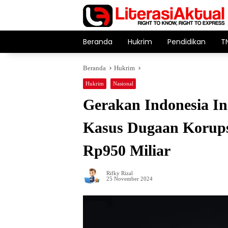
Langsung
ke
konten
Beranda
Hukrim
Pendidikan
T
Beranda
Hukrim
Hukrim
Nasional
Gerakan Indonesia In
Kasus Dugaan Korups
Rp950 Miliar
Rifky Rizal
25 November 2024