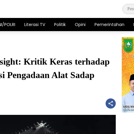
NI/POLRI
Literasi TV
Politik
Opini
Pemerintahan
sight: Kritik Keras terhadap
i Pengadaan Alat Sadap