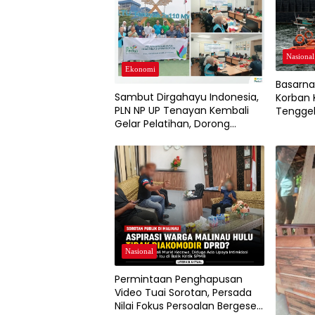
Nasional
Ekonomi
Basarna
Sambut Dirgahayu Indonesia,
Korban
PLN NP UP Tenayan Kembali
Tenggel
Gelar Pelatihan, Dorong
Pertumbuhan Ekonomi dan
Ketahanan Pangan Warga
Nasional
Permintaan Penghapusan
Video Tuai Sorotan, Persada
Nilai Fokus Persoalan Bergeser