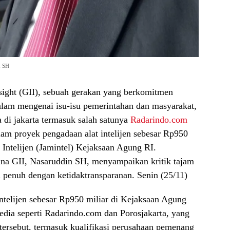
n SH
sight (GII), sebuah gerakan yang berkomitmen
lam mengenai isu-isu pemerintahan dan masyarakat,
a di jakarta termasuk salah satunya
Radarindo.com
am proyek pengadaan alat intelijen sebesar Rp950
 Intelijen (Jamintel) Kejaksaan Agung RI.
na GII, Nasaruddin SH, menyampaikan kritik tajam
i penuh dengan ketidaktransparanan. Senin (25/11)
ntelijen sebesar Rp950 miliar di Kejaksaan Agung
dia seperti Radarindo.com dan Porosjakarta, yang
tersebut, termasuk kualifikasi perusahaan pemenang