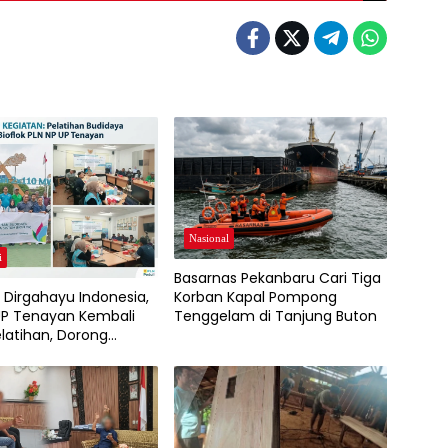
Nasional
i
Basarnas Pekanbaru Cari Tiga
Dirgahayu Indonesia,
Korban Kapal Pompong
UP Tenayan Kembali
Tenggelam di Tanjung Buton
elatihan, Dorong
buhan Ekonomi dan
nan Pangan Warga