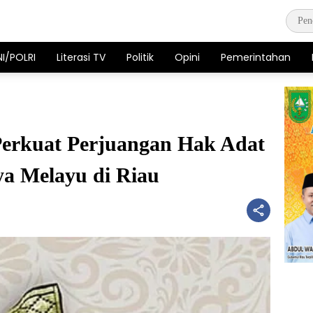
NI/POLRI
Literasi TV
Politik
Opini
Pemerintahan
erkuat Perjuangan Hak Adat
ya Melayu di Riau