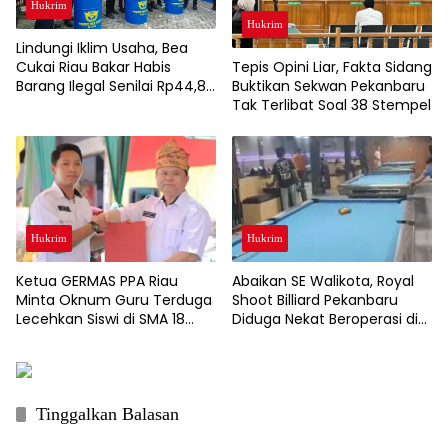
Hukrim
Hukrim
Lindungi Iklim Usaha, Bea
Cukai Riau Bakar Habis
Tepis Opini Liar, Fakta Sidang
Barang Ilegal Senilai Rp44,8
Buktikan Sekwan Pekanbaru
Miliar
Tak Terlibat Soal 38 Stempel
Hukrim
Hukrim
Ketua GERMAS PPA Riau
Abaikan SE Walikota, Royal
Minta Oknum Guru Terduga
Shoot Billiard Pekanbaru
Lecehkan Siswi di SMA 18
Diduga Nekat Beroperasi di
Pekanbaru Dipecat
Bulan Ramadhan
Tinggalkan Balasan