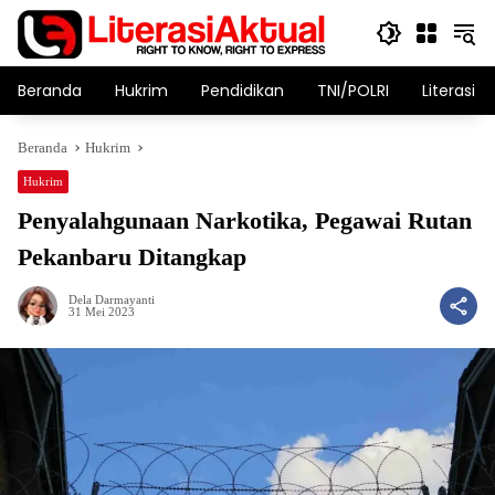
Langsung
ke
konten
Beranda
Hukrim
Pendidikan
TNI/POLRI
Literasi T
Beranda
Hukrim
Hukrim
Penyalahgunaan Narkotika, Pegawai Rutan
Pekanbaru Ditangkap
Dela Darmayanti
31 Mei 2023