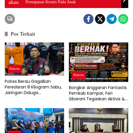
Pernapasan Kronis Pada Anak
Pos Terkait
Hukrim
Hukrim
Polres Berau Gagalkan
Peredaran 8 Kilogram Sabu,
Bongkar Anggaran Fantastis
Jaringan Diduga
Pemkab Kampar, Feri
Dikendalikan Napi Lapas
Sibarani Tegaskan Aktivis &
Tarakan
LSM Bebas Mengawasi
Tanpa Batas Wilayah