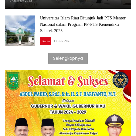
Terapi Wicara Anak
2 Oktober 2025
Universitas Islam Riau Ditunjuk Jadi PTS Mentor
Nasional dalam Program PP-PTS Kemendikti
Saintek 2025
Berita
12 Juli 2025
Selengkapnya