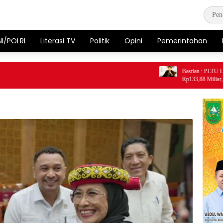
NI/POLRI
Literasi TV
Politik
Opini
Pemerintahan
Bastian : PLTU Lati Te
Rp133,88 Miliar, Siapa