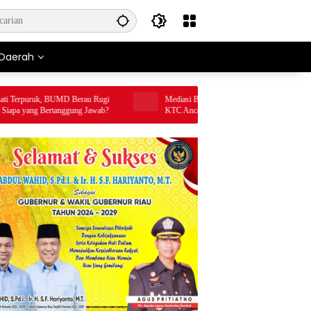
Daerah
rpuruk, BUMD Berau Rugi
Mediasi Belum Membuahkan Hasil, Karyawan PT
 yang Bertanggung Jawab?
KTC Ancam Gelar Aksi Unjuk Rasa