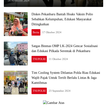
dan Kreativitas Pengrajin
14 November 2024
Diskes Pekanbaru Bantah Hoaks Vaksin Polio
Sebabkan Kelumpuhan, Edukasi Masyarakat
Ditingkatkan
Berita
17 Oktober 2024
Satgas Binmas OMP LK-2024 Gencar Sosialisasi
dan Edukasi Pilkada Serentak di Pekanbaru
TNI/POLRI
11 Oktober 2024
Tim Cooling System Ditlantas Polda Riau Edukasi
Wajib Pajak Untuk Tertib Berlalu Lintas & Jaga
Kamtibmas
TNI/POLRI
23 September 2024