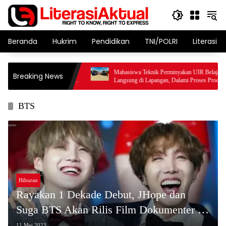
Langsung
ke
konten
Beranda
Hukrim
Pendidikan
TNI/POLRI
Literasi T
nau–Krayan?
Mahasiswa Teknik Perminyakan UIR Belajar
Breaking News
 Minta BPJN Kaltara
Langsung di Lapangan, Dalami Proses Produksi
Migas di PT APG Westkampar Indonesia
BTS
Hiburan
Rayakan 1 Dekade Debut, JHope dan
Suga BTS Akan Rilis Film Dokumenter di
Bioskop
11 Mei 2023