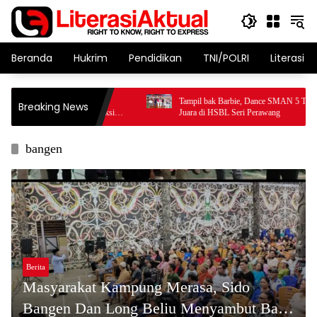
Langsung
ke
konten
Beranda
Hukrim
Pendidikan
TNI/POLRI
Literasi T
erminyakan UIR Belajar
Tampil bak Barbie, Dance SMAN 5 Tualang Sa
Breaking News
an, Dalami Proses Produksi
Juara di HSBL Seri Perawang
estkampar Indonesia
bangen
Berita
Masyarakat Kampung Merasa, Sido
Bangen Dan Long Beliu Menyambut Baik