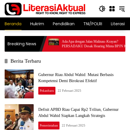
Langsung
ke
konten
Beranda
Hukrim
Pendidikan
TNI/POLRI
Literasi T
 Dirut IPB, Bastian
Ada Apa dengan Jalan Malinau–Krayan?
Breaking News
ansus
PERSADAKU Desak Hearing Minta BPJN Kaltara
Buka Transparansi Anggaran
Berita Terbaru
Gubernur Riau Abdul Wahid: Mutasi Berbasis
Kompetensi Demi Birokrasi Efektif
Pekanbaru
22 Februari 2025
Defisit APBD Riau Capai Rp2 Triliun, Gubernur
Abdul Wahid Siapkan Langkah Strategis
Pemerintahan
22 Februari 2025