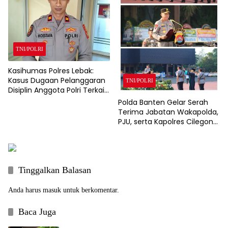
TNI/POLRI
Kasihumas Polres Lebak:
Kasus Dugaan Pelanggaran
TNI/POLRI
Disiplin Anggota Polri Terkait
Gadai Mobil Ditangani Bid
Polda Banten Gelar Serah
Propam Polda Banten
Terima Jabatan Wakapolda,
PJU, serta Kapolres Cilegon
dan Lebak
Tinggalkan Balasan
Anda harus
masuk
untuk berkomentar.
Baca Juga