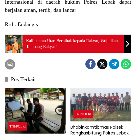
Internasional di daerah hukum Polres Lebak dapat
berjalan aman, tertib, dan lancar
Rrd : Endang s
Kalimantan UtaraBerpihak kepada Rakyat, Wujudkan
Tambang Rakyat.!
Pos Terkait
TNI/POLRI
Bhabinkamtibmas Polsek
TNI/POLRI
Rangkasbitung Polres Lebak