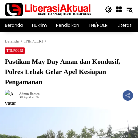
Langsung
ke
konten
Beranda
Hukrim
Pendidikan
TNI/POLRI
Literasi T
Beranda
TNI/POLRI
TNI/POLRI
Pastikan May Day Aman dan Kondusif,
Polres Lebak Gelar Apel Kesiapan
Pengamanan
Admin Banten
30 April 2026