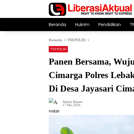
Langsung
ke
konten
Beranda
Hukrim
Pendidikan
T
Beranda
TNI/POLRI
TNI/POLRI
Panen Bersama, Wujud
Cimarga Polres Leba
Di Desa Jayasari Cim
Admin Banten
17 Mei 2026