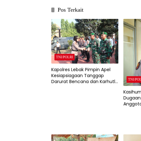
Pos Terkait
TNI/POLRI
Kapolres Lebak Pimpin Apel
Kesiapsiagaan Tanggap
TNI/PO
Darurat Bencana dan Karhutla
Tahun 2026
Kasihum
Dugaan 
Anggota
Mobil D
Polda B