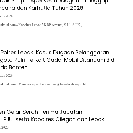
ebak Pimpin Apel Kesiapsiagaan Tanggap
ncana dan Karhutla Tahun 2026
stus 2026
siaktual.com– Kapolres Lebak AKBP Arninsi, S.H., S.I.K.,…
Polres Lebak: Kasus Dugaan Pelanggaran
ggota Polri Terkait Gadai Mobil Ditangani Bid
lda Banten
stus 2026
siaktual.com– Menyikapi pemberitaan yang beredar di sejumlah…
en Gelar Serah Terima Jabatan
 PJU, serta Kapolres Cilegon dan Lebak
i 2026