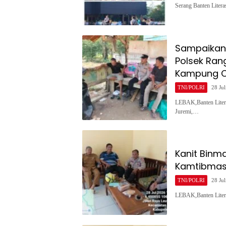
Serang Banten Liter
Sampaikan
Polsek Ran
Kampung C
TNI/POLRI
28 Jul
LEBAK,Banten Liter
Juremi,…
Kanit Binm
Kamtibmas 
TNI/POLRI
28 Jul
LEBAK,Banten Liter