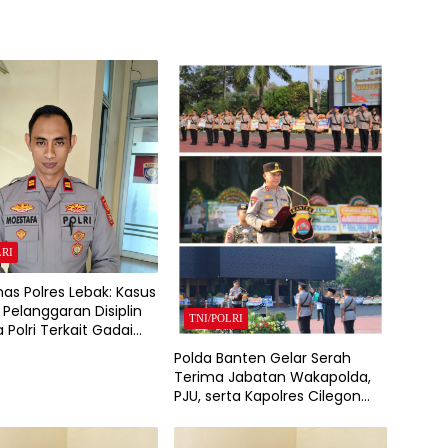
LRI
as Polres Lebak: Kasus
Pelanggaran Disiplin
TNI/POLRI
 Polri Terkait Gadai
itangani Bid Propam
Polda Banten Gelar Serah
anten
Terima Jabatan Wakapolda,
PJU, serta Kapolres Cilegon
dan Lebak