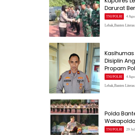
Kapolres L
Darurat Be
TNI/POLRI
4 Agu
Lebak,Banten Litera
Kasihumas 
Disiplin An
Propam Po
TNI/POLRI
4 Agu
Lebak,Banten Litera
Polda Bant
Wakapolda,
TNI/POLRI
29 Jul