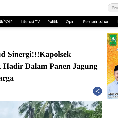
NI/POLRI
Literasi TV
Politik
Opini
Pemerintahan
 Sinergi!!!Kapolsek
k Hadir Dalam Panen Jagung
arga