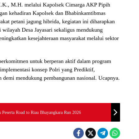
I.K., M.H. melalui Kapolsek Cimarga AKP Pipih
an kehadiran Kapolsek dan Bhabinkamtibmas
at petani jagung hibrida, kegiatan ini diharapkan
 wilayah Desa Jayasari sekaligus mendukung
ingkatkan kesejahteraan masyarakat melalui sektor
berkomitmen untuk berperan aktif dalam program
implementasi konsep Polri yang Prediktif,
lan demi mendukung pembangunan nasional. Ucapnya.
s Peserta Road to Riau Bhayangkara Run 2026