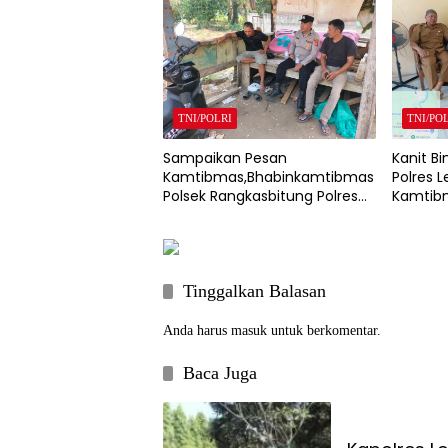
TNI/POLRI
TNI/PO
Sampaikan Pesan
Kanit B
Kamtibmas,Bhabinkamtibmas
Polres 
Polsek Rangkasbitung Polres
Kamtibm
Lebak Sambangi Warga
Cimarg
Kampung Cisalam
Tinggalkan Balasan
Anda harus
masuk
untuk berkomentar.
Baca Juga