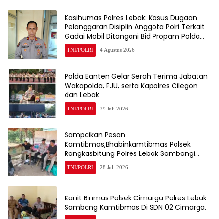
Kasihumas Polres Lebak: Kasus Dugaan
Pelanggaran Disiplin Anggota Polri Terkait
Gadai Mobil Ditangani Bid Propam Polda
Banten
TNI/POLRI
4 Agustus 2026
Polda Banten Gelar Serah Terima Jabatan
Wakapolda, PJU, serta Kapolres Cilegon
dan Lebak
TNI/POLRI
29 Juli 2026
Sampaikan Pesan
Kamtibmas,Bhabinkamtibmas Polsek
Rangkasbitung Polres Lebak Sambangi
Warga Kampung Cisalam
TNI/POLRI
28 Juli 2026
Kanit Binmas Polsek Cimarga Polres Lebak
Sambang Kamtibmas Di SDN 02 Cimarga.