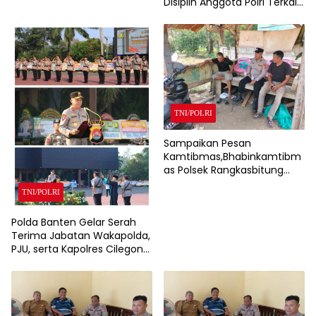
Disiplin Anggota Polri Terkait
Gadai Mobil Ditangani Bid
Propam Polda Banten
TNI/POLRI
Sampaikan Pesan
Kamtibmas,Bhabinkamtibm
as Polsek Rangkasbitung
Polres Lebak Sambangi
TNI/POLRI
Warga Kampung Cisalam
Polda Banten Gelar Serah
Terima Jabatan Wakapolda,
PJU, serta Kapolres Cilegon
dan Lebak