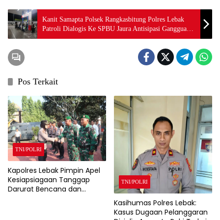
Kanit Samapta Polsek Rangkasbitung Polres Lebak
Patroli Dialogis Ke SPBU Jaura Antisipasi Gangguan
Kamtibmas
Pos Terkait
TNI/POLRI
Kapolres Lebak Pimpin Apel
Kesiapsiagaan Tanggap
TNI/POLRI
Darurat Bencana dan
Karhutla Tahun 2026
Kasihumas Polres Lebak:
Kasus Dugaan Pelanggaran