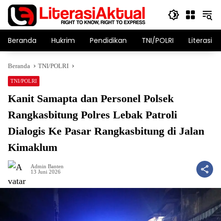
Langsung
ke
konten
Beranda
Hukrim
Pendidikan
TNI/POLRI
Literasi T
Beranda
TNI/POLRI
TNI/POLRI
Kanit Samapta dan Personel Polsek
Rangkasbitung Polres Lebak Patroli
Dialogis Ke Pasar Rangkasbitung di Jalan
Kimaklum
Admin Banten
13 Juni 2026