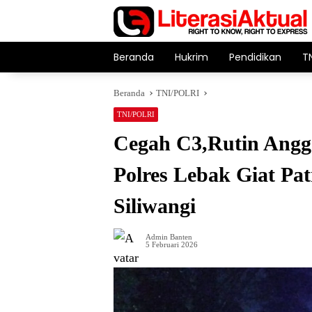
Langsung
ke
konten
Beranda
Hukrim
Pendidikan
T
Beranda
TNI/POLRI
TNI/POLRI
Cegah C3,Rutin Angg
Polres Lebak Giat Patr
Siliwangi
Admin Banten
5 Februari 2026