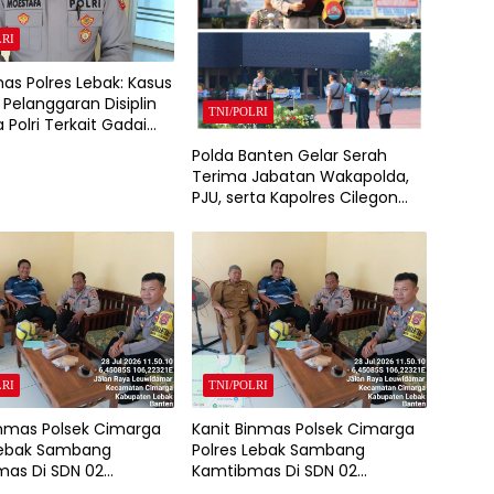
LRI
as Polres Lebak: Kasus
Pelanggaran Disiplin
TNI/POLRI
 Polri Terkait Gadai
itangani Bid Propam
Polda Banten Gelar Serah
anten
Terima Jabatan Wakapolda,
PJU, serta Kapolres Cilegon
dan Lebak
LRI
TNI/POLRI
inmas Polsek Cimarga
Kanit Binmas Polsek Cimarga
Lebak Sambang
Polres Lebak Sambang
as Di SDN 02
Kamtibmas Di SDN 02
a.
Cimarga.