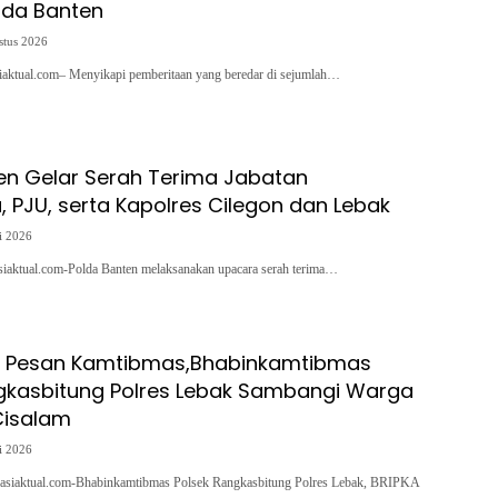
lda Banten
stus 2026
siaktual.com– Menyikapi pemberitaan yang beredar di sejumlah…
en Gelar Serah Terima Jabatan
 PJU, serta Kapolres Cilegon dan Lebak
i 2026
asiaktual.com-Polda Banten melaksanakan upacara serah terima…
 Pesan Kamtibmas,Bhabinkamtibmas
gkasbitung Polres Lebak Sambangi Warga
isalam
i 2026
asiaktual.com-Bhabinkamtibmas Polsek Rangkasbitung Polres Lebak, BRIPKA