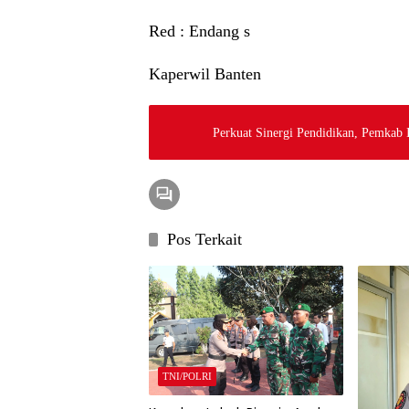
Red : Endang s
Kaperwil Banten
Perkuat Sinergi Pendidikan, Pemkab
Pos Terkait
TNI/POLRI