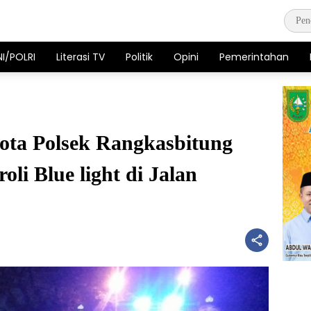
NI/POLRI
Literasi TV
Politik
Opini
Pemerintahan
ota Polsek Rangkasbitung
oli Blue light di Jalan