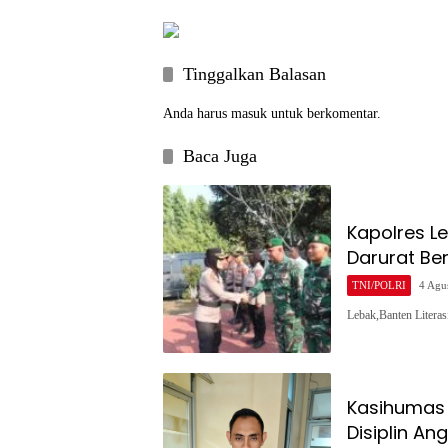
Kampung Cisalam
Tinggalkan Balasan
Anda harus
masuk
untuk berkomentar.
Baca Juga
Kapolres L
Darurat Be
TNI/POLRI
4 Agu
Lebak,Banten Litera
Kasihumas 
Disiplin An