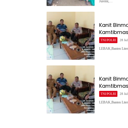
Juremi,…
Kanit Binm
Kamtibmas 
TNI/POLRI
28 Jul
LEBAK,Banten Liter
Kanit Binm
Kamtibmas 
TNI/POLRI
28 Jul
LEBAK,Banten Liter