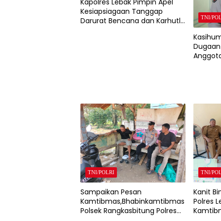
Kapolres Lebak Pimpin Apel
Kesiapsiagaan Tanggap
TNI/PO
Darurat Bencana dan Karhutla
Tahun 2026
Kasihum
Dugaan 
Anggota
Mobil D
Polda B
TNI/POLRI
TNI/PO
Sampaikan Pesan
Kanit B
Kamtibmas,Bhabinkamtibmas
Polres 
Polsek Rangkasbitung Polres
Kamtibm
Lebak Sambangi Warga
Cimarg