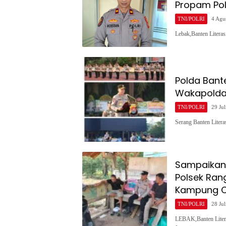
Propam Po
TNI/POLRI
4 Agu
Lebak,Banten Litera
Polda Bant
Wakapolda,
TNI/POLRI
29 Jul
Serang Banten Liter
Sampaikan
Polsek Ran
Kampung C
TNI/POLRI
28 Jul
LEBAK,Banten Liter