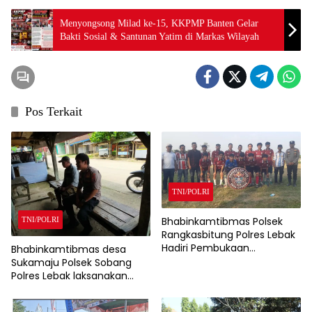
Menyongsong Milad ke-15, KKPMP Banten Gelar
Bakti Sosial & Santunan Yatim di Markas Wilayah
Pos Terkait
TNI/POLRI
Bhabinkamtibmas Polsek
TNI/POLRI
Rangkasbitung Polres Lebak
Hadiri Pembukaan
Bhabinkamtibmas desa
Turnamen Sepak Bola
Sukamaju Polsek Sobang
Pordes Cup 2026 Desa
Polres Lebak laksanakan
Citeras Tingkat RT
Sambang di Desa binaanya