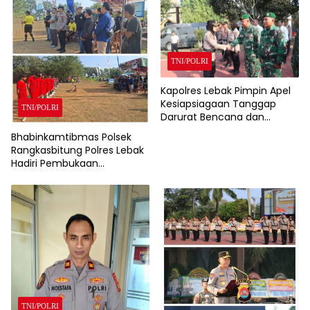
TNI/POLRI
Kapolres Lebak Pimpin Apel
Kesiapsiagaan Tanggap
TNI/POLRI
Darurat Bencana dan
Karhutla Tahun 2026
Bhabinkamtibmas Polsek
Rangkasbitung Polres Lebak
Hadiri Pembukaan
Turnamen Sepak Bola Liga
Desa Nameng Tingkat RT
TNI/POLRI