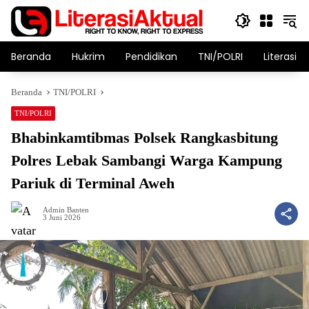
Langsung
ke
konten
Beranda
Hukrim
Pendidikan
TNI/POLRI
Literasi T
Beranda
TNI/POLRI
TNI/POLRI
Bhabinkamtibmas Polsek Rangkasbitung
Polres Lebak Sambangi Warga Kampung
Pariuk di Terminal Aweh
Admin Banten
3 Juni 2026