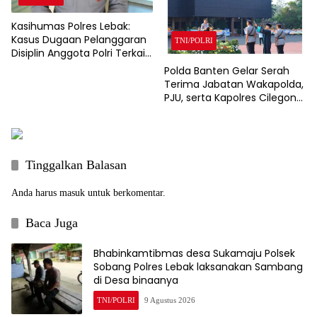
Kasihumas Polres Lebak:
Kasus Dugaan Pelanggaran
TNI/POLRI
Disiplin Anggota Polri Terkait
Gadai Mobil Ditangani Bid
Polda Banten Gelar Serah
Propam Polda Banten
Terima Jabatan Wakapolda,
PJU, serta Kapolres Cilegon
dan Lebak
Tinggalkan Balasan
Anda harus
masuk
untuk berkomentar.
Baca Juga
Bhabinkamtibmas desa Sukamaju Polsek
Sobang Polres Lebak laksanakan Sambang
di Desa binaanya
TNI/POLRI
9 Agustus 2026