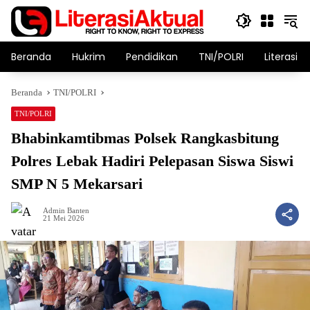
Langsung
ke
konten
Beranda
Hukrim
Pendidikan
TNI/POLRI
Literasi T
Beranda
TNI/POLRI
TNI/POLRI
Bhabinkamtibmas Polsek Rangkasbitung
Polres Lebak Hadiri Pelepasan Siswa Siswi
SMP N 5 Mekarsari
Admin Banten
21 Mei 2026