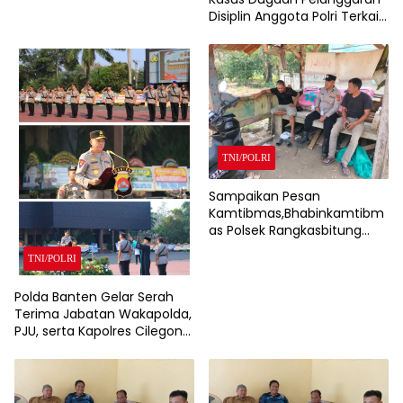
Disiplin Anggota Polri Terkait
Gadai Mobil Ditangani Bid
Propam Polda Banten
TNI/POLRI
Sampaikan Pesan
Kamtibmas,Bhabinkamtibm
as Polsek Rangkasbitung
Polres Lebak Sambangi
TNI/POLRI
Warga Kampung Cisalam
Polda Banten Gelar Serah
Terima Jabatan Wakapolda,
PJU, serta Kapolres Cilegon
dan Lebak