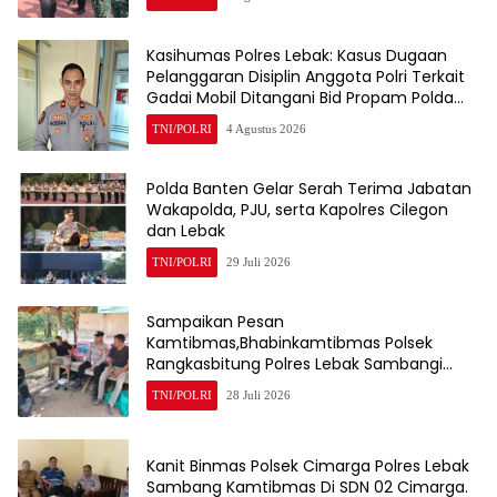
Kasihumas Polres Lebak: Kasus Dugaan
Pelanggaran Disiplin Anggota Polri Terkait
Gadai Mobil Ditangani Bid Propam Polda
Banten
TNI/POLRI
4 Agustus 2026
Polda Banten Gelar Serah Terima Jabatan
Wakapolda, PJU, serta Kapolres Cilegon
dan Lebak
TNI/POLRI
29 Juli 2026
Sampaikan Pesan
Kamtibmas,Bhabinkamtibmas Polsek
Rangkasbitung Polres Lebak Sambangi
Warga Kampung Cisalam
TNI/POLRI
28 Juli 2026
Kanit Binmas Polsek Cimarga Polres Lebak
Sambang Kamtibmas Di SDN 02 Cimarga.