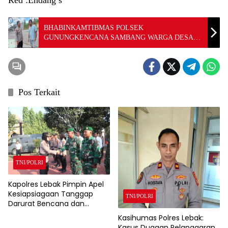
BHABINKAMTIBMAS POLSEK
GUNUNGKENCANA SAMBANG WARGA DESA
KRAMAT JAYA SAMPAIKAN PESAN
KAMTIBMAS
Pos Terkait
TNI/POLRI
Kapolres Lebak Pimpin Apel
Kesiapsiagaan Tanggap
TNI/POLRI
Darurat Bencana dan
Karhutla Tahun 2026
Kasihumas Polres Lebak:
Kasus Dugaan Pelanggaran