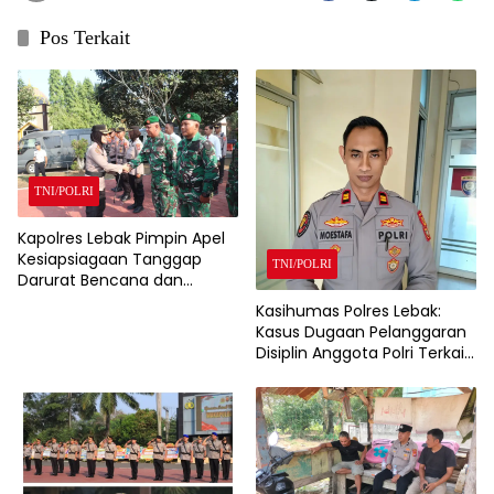
Pos Terkait
TNI/POLRI
Kapolres Lebak Pimpin Apel
Kesiapsiagaan Tanggap
TNI/POLRI
Darurat Bencana dan
Karhutla Tahun 2026
Kasihumas Polres Lebak:
Kasus Dugaan Pelanggaran
Disiplin Anggota Polri Terkait
Gadai Mobil Ditangani Bid
Propam Polda Banten