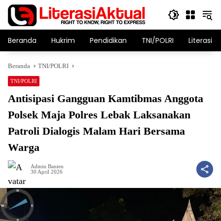
Langsung
ke
konten
Beranda
Hukrim
Pendidikan
TNI/POLRI
Literasi T
Beranda
TNI/POLRI
TNI/POLRI
Antisipasi Gangguan Kamtibmas Anggota
Polsek Maja Polres Lebak Laksanakan
Patroli Dialogis Malam Hari Bersama
Warga
Admin Banten
30 April 2026