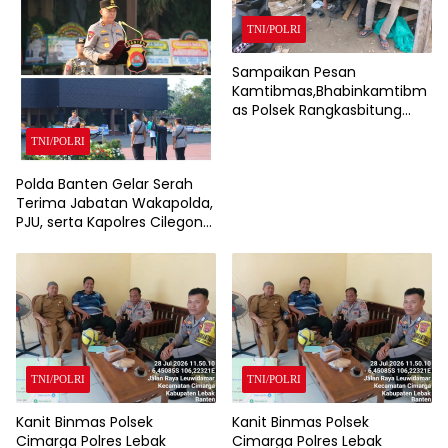
TNI/POLRI
Sampaikan Pesan
Kamtibmas,Bhabinkamtibm
as Polsek Rangkasbitung
Polres Lebak Sambangi
TNI/POLRI
Warga Kampung Cisalam
Polda Banten Gelar Serah
Terima Jabatan Wakapolda,
PJU, serta Kapolres Cilegon
dan Lebak
TNI/POLRI
TNI/POLRI
Kanit Binmas Polsek
Kanit Binmas Polsek
Cimarga Polres Lebak
Cimarga Polres Lebak