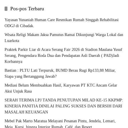
Pos-pos Terbaru
Yayasan Yunaniah Human Care Resmikan Rumah Singgah Rehabilitasi
ODGJ di Cibadak.
Wisata Religi Makam Jaksa Pamutus Ramai Dikunjungi Warga Lokal dan
Luarkota
Praktek Parkir Liar di Acara Serang Fair 2026 di Stadion Maulana Yusuf
Serang, Pengendara Roda Dua dan Pendapatan Asli Daerah ( PAD)Jadi
Korbannya
Bastian : PLTU Lati Terpuruk, BUMD Berau Rugi Rp133,88 Miliar,
Siapa yang Bertanggung Jawab?
Mediasi Belum Membuahkan Hasil, Karyawan PT KTC Ancam Gelar
Aksi Unjuk Rasa
SERAH TERIMA LPJ TANDA PENUTUPAN MILAD KE-15 KKPMP:
KINERJA PANITIA DINILAI PALING SUKSES DAN BERSIH DARI
MASALAH KEUANGAN
Mebel Pak Marto Maratua Melayani Pesanan Pintu, Jendela, Lemari,
Meja, Kursi, hingga Interior Rumah, Café, dan Resort