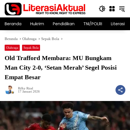
Langsung
ke
konten
Beranda
Hukrim
Pendidikan
TNI/POLRI
Literasi T
Beranda
Olahraga
Sepak Bola
Olahraga
Sepak Bola
Old Trafford Membara: MU Bungkam
Man City 2-0, ‘Setan Merah’ Segel Posisi
Empat Besar
Rifky Rizal
17 Januari 2026