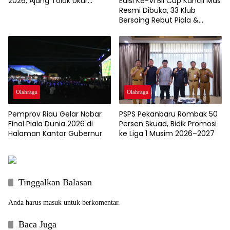
Edisi Ke-VI Bil Cup Kancil Mas
2026, Ajang Tolok Ukur
Resmi Dibuka, 33 Klub
Pembinaan Atlet Usia Dini
Bersaing Rebut Piala &
Hadiah Utama Satu Ekor
Kerbau
Olahraga
Olahraga
Pemprov Riau Gelar Nobar
PSPS Pekanbaru Rombak 50
Final Piala Dunia 2026 di
Persen Skuad, Bidik Promosi
Halaman Kantor Gubernur
ke Liga 1 Musim 2026–2027
Tinggalkan Balasan
Anda harus
masuk
untuk berkomentar.
Baca Juga