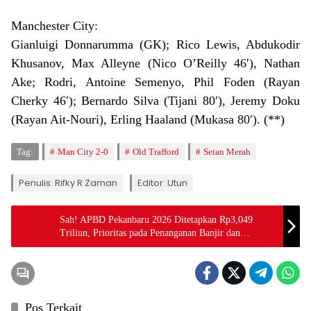
Manchester City:
Gianluigi Donnarumma (GK); Rico Lewis, Abdukodir
Khusanov, Max Alleyne (Nico O’Reilly 46′), Nathan
Ake; Rodri, Antoine Semenyo, Phil Foden (Rayan
Cherky 46′); Bernardo Silva (Tijani 80′), Jeremy Doku
(Rayan Ait-Nouri), Erling Haaland (Mukasa 80′). (**)
Tag:
Man City 2-0
Old Trafford
Setan Merah
Penulis: Rifky R Zaman
Editor: Utun
Sah! APBD Pekanbaru 2026 Ditetapkan Rp3,049
Triliun, Prioritas pada Penanganan Banjir dan
Ekonomi
Pos Terkait