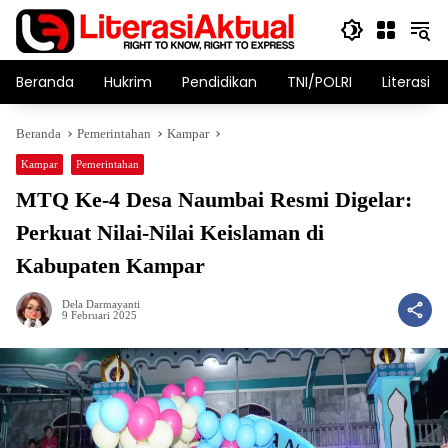
Langsung
ke
konten
Beranda
Hukrim
Pendidikan
TNI/POLRI
Literasi T
Beranda
Pemerintahan
Kampar
Kampar
Pemerintahan
MTQ Ke-4 Desa Naumbai Resmi Digelar:
Perkuat Nilai-Nilai Keislaman di
Kabupaten Kampar
Dela Darmayanti
9 Februari 2025