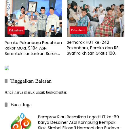
Wajib Belajar 13 Tahun
Pekanbaru
Pekanbaru
Semarak HUT ke-242
Pemko Pekanbaru Pecahkan
Pekanbaru, Pemko dan RS
Rekor MURI, 9.184 ASN
Syafira Khitan Gratis 100
Serentak Lantunkan Surah
Anak
Al-Mulk
Tinggalkan Balasan
Anda harus
masuk
untuk berkomentar.
Baca Juga
Pemprov Riau Resmikan Logo HUT ke-69
Karya Desainer Asal Kampung Rempak
Siak, Simbol Filosofi Harmoni dan Budaya