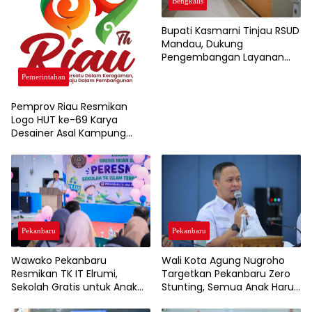
Bengkalis
Bupati Kasmarni Tinjau RSUD
Mandau, Dukung
Pengembangan Layanan
Jantung dan Ortopedi
Pemerintahan
Pemprov Riau Resmikan
Logo HUT ke-69 Karya
Desainer Asal Kampung
Rempak Siak, Simbol Filosofi
Harmoni dan Budaya
Melayu
Pekanbaru
Pekanbaru
Wawako Pekanbaru
Wali Kota Agung Nugroho
Resmikan TK IT Elrumi,
Targetkan Pekanbaru Zero
Sekolah Gratis untuk Anak
Stunting, Semua Anak Harus
Kurang Mampu Dukung
Tumbuh Sehat