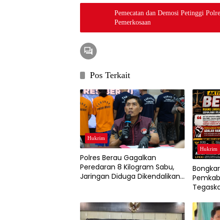
Pemecatan dan Demosi Petinggi Polre
Pemerkosaan
Pos Terkait
Hukrim
Hukrim
Polres Berau Gagalkan
Peredaran 8 Kilogram Sabu,
Bongkar
Jaringan Diduga Dikendalikan
Pemkab 
Napi Lapas Tarakan
Tegaska
Mengaw
Wilayah