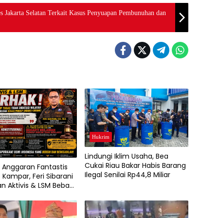
s Jakarta Selatan Terkait Kasus Penyuapan Pembunuhan dan
Hukrim
Lindungi Iklim Usaha, Bea
Cukai Riau Bakar Habis Barang
 Anggaran Fantastis
Ilegal Senilai Rp44,8 Miliar
Kampar, Feri Sibarani
n Aktivis & LSM Bebas
asi Tanpa Batas