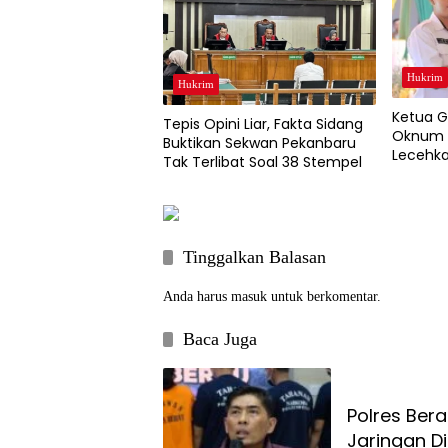
Hukrim
Hukrim
Ketua G
Tepis Opini Liar, Fakta Sidang
Oknum 
Buktikan Sekwan Pekanbaru
Lecehka
Tak Terlibat Soal 38 Stempel
Pekanba
Tinggalkan Balasan
Anda harus
masuk
untuk berkomentar.
Baca Juga
Polres Ber
Jaringan D