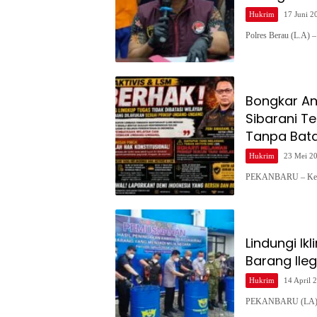
Hukrim
17 Juni 2
Polres Berau (L.A) 
Bongkar An
Sibarani T
Tanpa Bata
Hukrim
23 Mei 2
PEKANBARU – Ketua
Lindungi Ik
Barang Ileg
Hukrim
14 April 
PEKANBARU (LA) – 