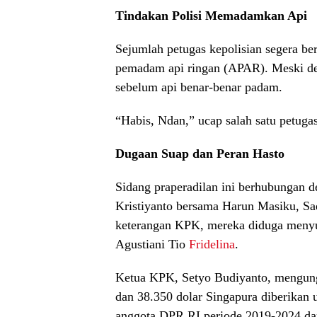
Tindakan Polisi Memadamkan Api
Sejumlah petugas kepolisian segera 
pemadam api ringan (APAR). Meski de
sebelum api benar-benar padam.
“Habis, Ndan,” ucap salah satu petug
Dugaan Suap dan Peran Hasto
Sidang praperadilan ini berhubungan 
Kristiyanto bersama Harun Masiku, Sa
keterangan KPK, mereka diduga meny
Agustiani Tio
Fridelina
.
Ketua KPK, Setyo Budiyanto, mengung
dan 38.350 dolar Singapura diberikan
anggota DPR RI periode 2019-2024 da