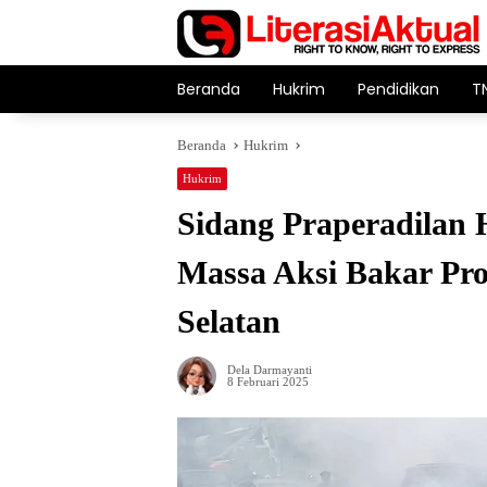
Langsung
ke
konten
Beranda
Hukrim
Pendidikan
T
Beranda
Hukrim
Hukrim
Sidang Praperadilan 
Massa Aksi Bakar Pro
Selatan
Dela Darmayanti
8 Februari 2025