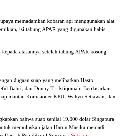
berupaya memadamkan kobaran api menggunakan alat
mikian, isi tabung APAR yang digunakan habis
as kepada atasannya setelah tabung APAR kosong.
dengan dugaan suap yang melibatkan Hasto
eful Bahri, dan Donny Tri Istiqomah. Berdasarkan
uap mantan Komisioner KPU, Wahyu Setiawan, dan
kapkan bahwa suap senilai 19.000 dolar Singapura
 untuk memuluskan jalan Harun Masiku menjadi
ri Daerah Pemilihan I Sumatera
Selatan
.