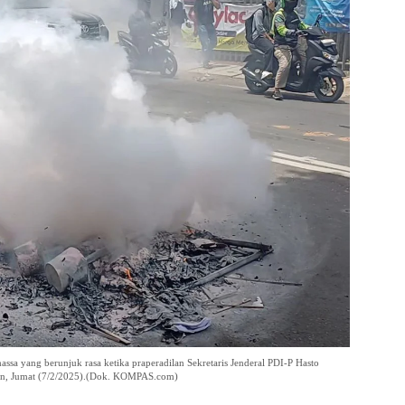
sa yang berunjuk rasa ketika praperadilan Sekretaris Jenderal PDI-P Hasto
atan, Jumat (7/2/2025).(Dok. KOMPAS.com)