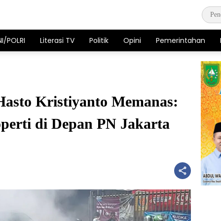
NI/POLRI
Literasi TV
Politik
Opini
Pemerintahan
Hasto Kristiyanto Memanas:
perti di Depan PN Jakarta