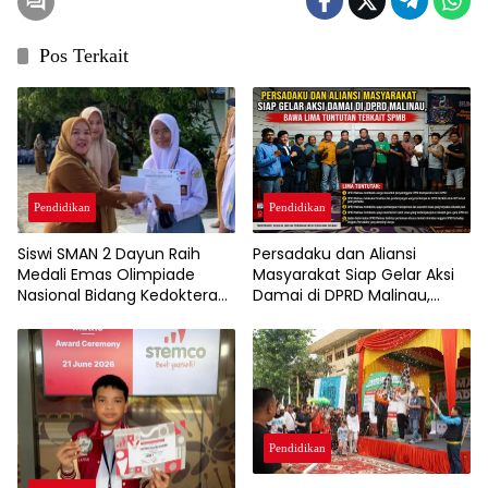
Pos Terkait
Pendidikan
Pendidikan
Persadaku dan Aliansi
Siswi SMAN 2 Dayun Raih
Masyarakat Siap Gelar Aksi
Medali Emas Olimpiade
Damai di DPRD Malinau,
Nasional Bidang Kedokteran
Bawa Lima Tuntutan Terkait
Dasar 2026
SPMB
Pendidikan