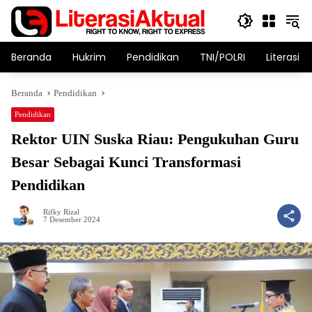
Langsung
ke
konten
Beranda
Hukrim
Pendidikan
TNI/POLRI
Literasi T
Beranda
Pendidikan
Pendidikan
Rektor UIN Suska Riau: Pengukuhan Guru
Besar Sebagai Kunci Transformasi
Pendidikan
Rifky Rizal
7 Desember 2024