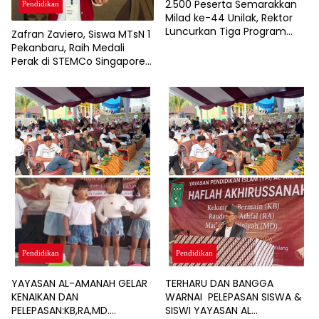
2.500 Peserta Semarakkan
Pendidikan
Milad ke-44 Unilak, Rektor
Luncurkan Tiga Program
Zafran Zaviero, Siswa MTsN 1
Pascasarjana Baru
Pekanbaru, Raih Medali
Perak di STEMCo Singapore
2026
Pendidikan
Pendidikan
YAYASAN AL-AMANAH GELAR
TERHARU DAN BANGGA
KENAIKAN DAN
WARNAI PELEPASAN SISWA &
PELEPASAN:KB,RA,MD.
SISWI YAYASAN AL