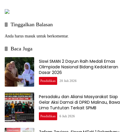
GENERASI HEBAT DIMULAI DARI
AMANAH:TEKANKAN
PENDIDIKAN ANAK USIA DINI
PENTINGNYA PENDIDIKAN
BERKELANJUTAN
Tinggalkan Balasan
Anda harus
masuk
untuk berkomentar.
Baca Juga
Siswi SMAN 2 Dayun Raih Medali Emas
Olimpiade Nasional Bidang Kedokteran
Dasar 2026
Pendidikan
20 Juli 2026
Persadaku dan Aliansi Masyarakat Siap
Gelar Aksi Damai di DPRD Malinau, Bawa
Lima Tuntutan Terkait SPMB
Pendidikan
6 Juli 2026