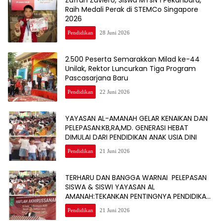
Zafran Zaviero, Siswa MTsN 1 Pekanbaru,
Raih Medali Perak di STEMCo Singapore
2026
Pendidikan
28 Juni 2026
2.500 Peserta Semarakkan Milad ke-44
Unilak, Rektor Luncurkan Tiga Program
Pascasarjana Baru
Pendidikan
22 Juni 2026
YAYASAN AL-AMANAH GELAR KENAIKAN DAN
PELEPASAN:KB,RA,MD. GENERASI HEBAT
DIMULAI DARI PENDIDIKAN ANAK USIA DINI
Pendidikan
21 Juni 2026
TERHARU DAN BANGGA WARNAI PELEPASAN
SISWA & SISWI YAYASAN AL
AMANAH:TEKANKAN PENTINGNYA PENDIDIKAN
BERKELANJUTAN
Pendidikan
21 Juni 2026