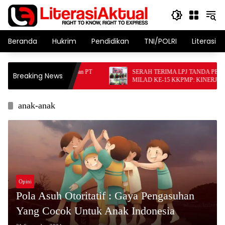
Langsung
ke
konten
Beranda
Hukrim
Pendidikan
TNI/POLRI
Literasi T
embuahkan Hasil, Karyawan PT
SERAH TERIMA LPJ TANDA PENUTU
Breaking News
 Aksi Unjuk Rasa
MILAD KE-15 KKPMP: KINERJA PANI
DINILAI PALING SUKSES DAN BERSI
MASALAH KEUANGAN
anak-anak
Opini
Pola Asuh Otoritatif : Gaya Pengasuhan
Yang Cocok Untuk Anak Indonesia