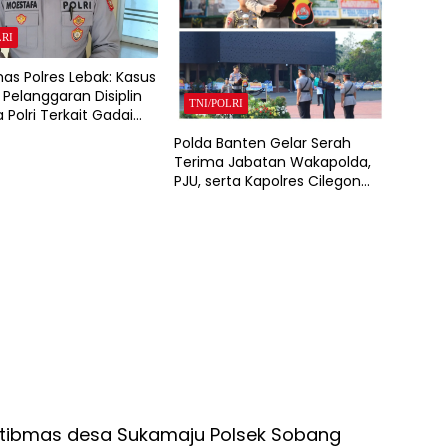
LRI
as Polres Lebak: Kasus
Pelanggaran Disiplin
TNI/POLRI
 Polri Terkait Gadai
itangani Bid Propam
Polda Banten Gelar Serah
anten
Terima Jabatan Wakapolda,
PJU, serta Kapolres Cilegon
dan Lebak
tibmas desa Sukamaju Polsek Sobang