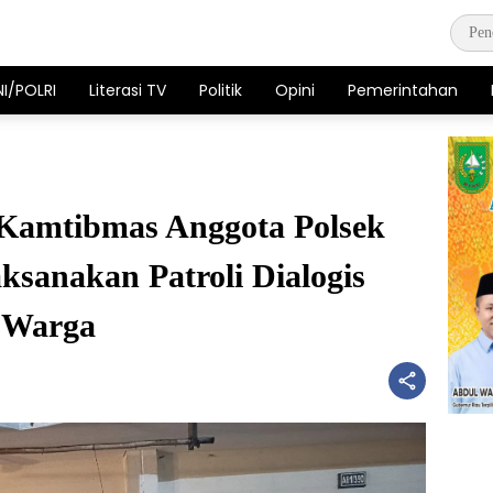
NI/POLRI
Literasi TV
Politik
Opini
Pemerintahan
 Kamtibmas Anggota Polsek
ksanakan Patroli Dialogis
 Warga