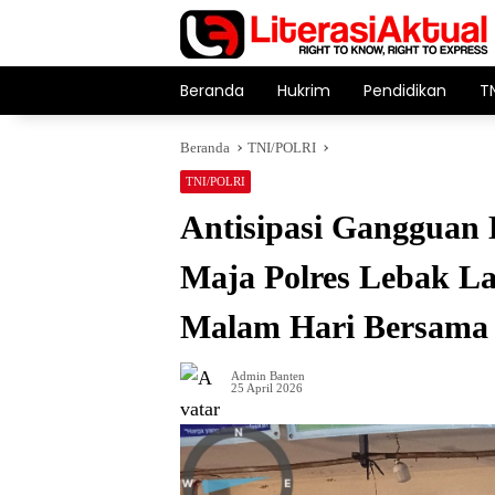
Langsung
ke
konten
Beranda
Hukrim
Pendidikan
T
Beranda
TNI/POLRI
TNI/POLRI
Antisipasi Gangguan
Maja Polres Lebak La
Malam Hari Bersama
Admin Banten
25 April 2026