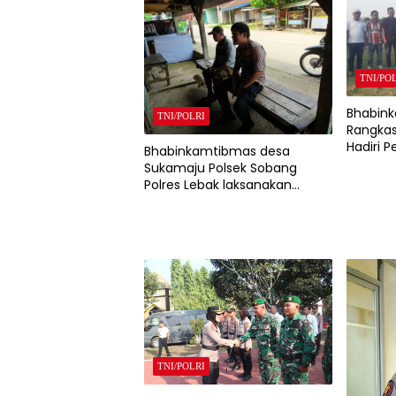
TNI/PO
Bhabink
TNI/POLRI
Rangkas
Hadiri
Bhabinkamtibmas desa
Sepak B
Sukamaju Polsek Sobang
Desa Ci
Polres Lebak laksanakan
Sambang di Desa binaanya
TNI/POLRI