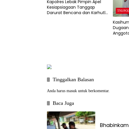
Kapolres Lebak Pimpin Apel
Kesiapsiagaan Tanggap
TNI/PO
Darurat Bencana dan Karhutla
Tahun 2026
Kasihum
Dugaan 
Anggota
Mobil D
Polda B
Tinggalkan Balasan
Anda harus
masuk
untuk berkomentar.
Baca Juga
Bhabinkam