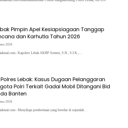
asiaktual.com-Bhabinkamtibmas Polsek Rangkasbitung Polres Lebak, AIPDA
ebak Pimpin Apel Kesiapsiagaan Tanggap
ncana dan Karhutla Tahun 2026
stus 2026
siaktual.com– Kapolres Lebak AKBP Arninsi, S.H., S.I.K.,…
Polres Lebak: Kasus Dugaan Pelanggaran
ggota Polri Terkait Gadai Mobil Ditangani Bid
lda Banten
stus 2026
siaktual.com– Menyikapi pemberitaan yang beredar di sejumlah…