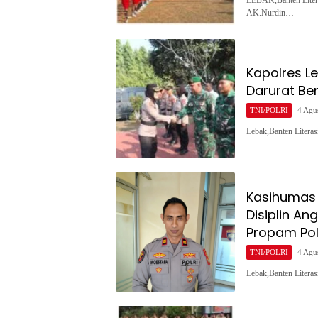
LEBAK,Banten Liter
AK.Nurdin…
Kapolres L
Darurat Be
TNI/POLRI
4 Agu
Lebak,Banten Litera
Kasihumas 
Disiplin An
Propam Po
TNI/POLRI
4 Agu
Lebak,Banten Litera