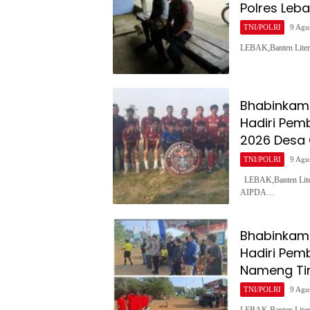
Polres Leb
TNI/POLRI
9 Agu
LEBAK,Banten Liter
Bhabinkamt
Hadiri Pem
2026 Desa 
TNI/POLRI
9 Agu
LEBAK,Banten Liter
AIPDA…
Bhabinkamt
Hadiri Pem
Nameng Ti
TNI/POLRI
9 Agu