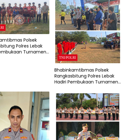
LRI
amtibmas Polsek
bitung Polres Lebak
 Pembukaan Turnamen
ola Pordes Cup 2026
TNI/POLRI
teras Tingkat RT
Bhabinkamtibmas Polsek
Rangkasbitung Polres Lebak
Hadiri Pembukaan Turnamen
Sepak Bola Liga Desa Nameng
Tingkat RT