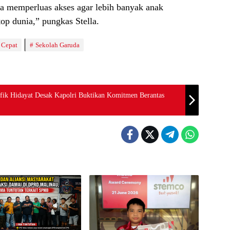
a memperluas akses agar lebih banyak anak
p dunia,” pungkas Stella.
 Cepat
Sekolah Garuda
ufik Hidayat Desak Kapolri Buktikan Komitmen Berantas