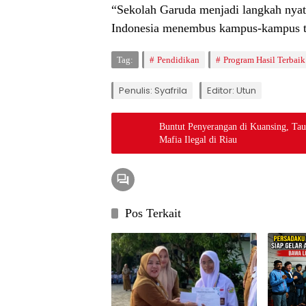
“Sekolah Garuda menjadi langkah nyat
Indonesia menembus kampus-kampus to
Tag:
Pendidikan
Program Hasil Terbaik
Penulis: Syafrila
Editor: Utun
Buntut Penyerangan di Kuansing, Ta
Mafia Ilegal di Riau
Pos Terkait