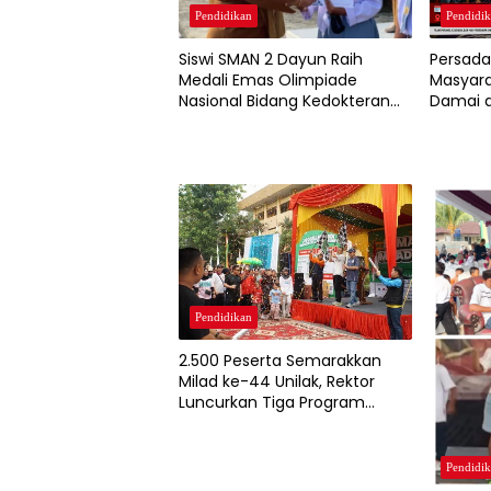
Pendidikan
Pendidi
Siswi SMAN 2 Dayun Raih
Persada
Medali Emas Olimpiade
Masyara
Nasional Bidang Kedokteran
Damai d
Dasar 2026
Lima Tu
Pendidikan
2.500 Peserta Semarakkan
Milad ke-44 Unilak, Rektor
Luncurkan Tiga Program
Pascasarjana Baru
Pendidi