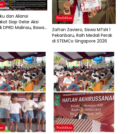
kan
ku dan Aliansi
Pendidikan
kat Siap Gelar Aksi
i DPRD Malinau, Bawa
Zafran Zaviero, Siswa MTsN 1
ntutan Terkait SPMB
Pekanbaru, Raih Medali Perak
di STEMCo Singapore 2026
kan
Pendidikan