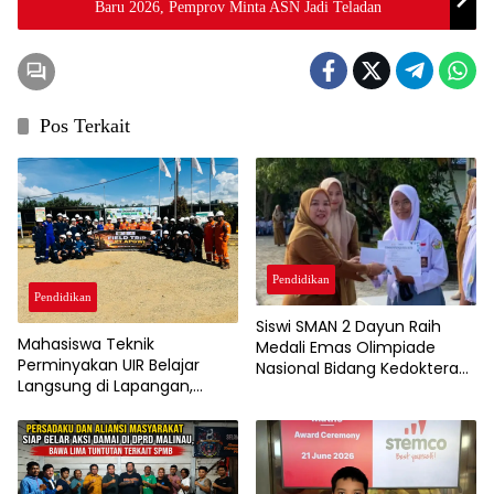
Baru 2026, Pemprov Minta ASN Jadi Teladan
Pos Terkait
Pendidikan
Pendidikan
Siswi SMAN 2 Dayun Raih
Mahasiswa Teknik
Medali Emas Olimpiade
Perminyakan UIR Belajar
Nasional Bidang Kedokteran
Langsung di Lapangan,
Dasar 2026
Dalami Proses Produksi
Migas di PT APG
Westkampar Indonesia