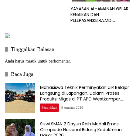
YAYASAN AL-AMANAH GELAR
KENAIKAN DAN
PELEPASAN:KB,RA,MD.
GENERASI HEBAT DIMULAI DARI
PENDIDIKAN ANAK USIA DINI
Tinggalkan Balasan
Anda harus
masuk
untuk berkomentar.
Baca Juga
Mahasiswa Teknik Perminyakan UIR Belajar
Langsung di Lapangan, Dalami Proses
Produksi Migas di PT APG Westkampar
Indonesia
Pendidikan
9 Agustus 2026
Siswi SMAN 2 Dayun Raih Medali Emas
Olimpiade Nasional Bidang Kedokteran
Dasar 2026