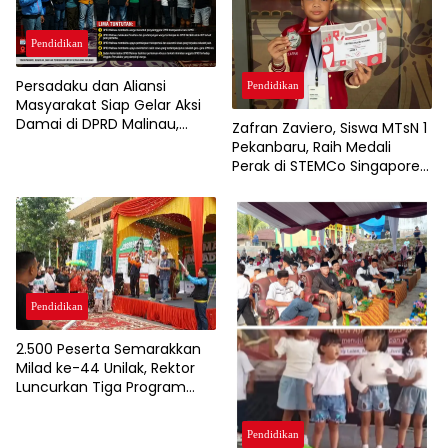
Pendidikan
Persadaku dan Aliansi
Pendidikan
Masyarakat Siap Gelar Aksi
Damai di DPRD Malinau,
Zafran Zaviero, Siswa MTsN 1
Bawa Lima Tuntutan Terkait
Pekanbaru, Raih Medali
SPMB
Perak di STEMCo Singapore
2026
Pendidikan
2.500 Peserta Semarakkan
Milad ke-44 Unilak, Rektor
Luncurkan Tiga Program
Pascasarjana Baru
Pendidikan