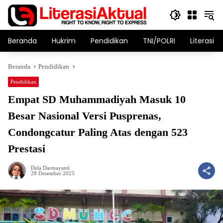
Langsung
ke
konten
Beranda
Hukrim
Pendidikan
TNI/POLRI
Literasi T
Beranda
Pendidikan
Pendidikan
Empat SD Muhammadiyah Masuk 10
Besar Nasional Versi Pusprenas,
Condongcatur Paling Atas dengan 523
Prestasi
Dela Darmayanti
28 Desember 2025