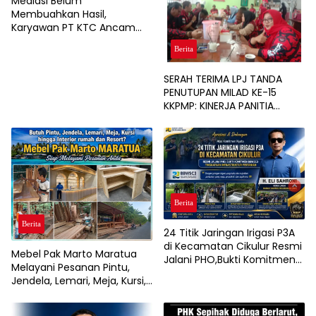
Mediasi Belum
Membuahkan Hasil,
Karyawan PT KTC Ancam
Gelar Aksi Unjuk Rasa
Berita
SERAH TERIMA LPJ TANDA
PENUTUPAN MILAD KE-15
KKPMP: KINERJA PANITIA
DINILAI PALING SUKSES DAN
BERSIH DARI MASALAH
KEUANGAN
Berita
Berita
24 Titik Jaringan Irigasi P3A
di Kecamatan Cikulur Resmi
Mebel Pak Marto Maratua
Jalani PHO,Bukti Komitmen
Melayani Pesanan Pintu,
BBWSC3 Tingkatkan
Jendela, Lemari, Meja, Kursi,
Infrastruktur Pertanian
hingga Interior Rumah, Café,
dan Resort