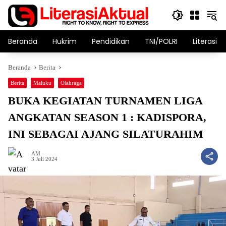
Langsung
ke
konten
Beranda
Hukrim
Pendidikan
TNI/POLRI
Literasi T
Beranda
Berita
Berita
Maluku
Olahraga
BUKA KEGIATAN TURNAMEN LIGA
ANGKATAN SEASON 1 : KADISPORA,
INI SEBAGAI AJANG SILATURAHIM
AM
3 Juli 2024