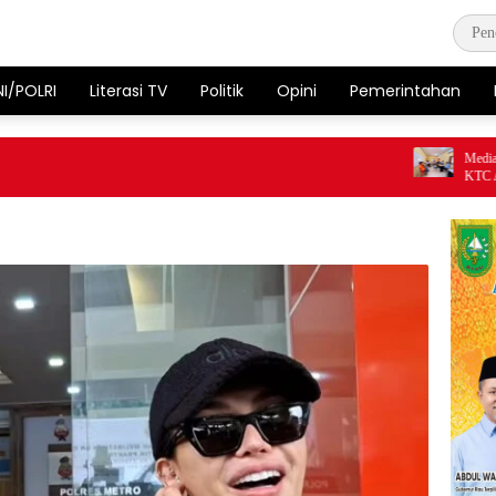
NI/POLRI
Literasi TV
Politik
Opini
Pemerintahan
Mediasi Bel
KTC Ancam G