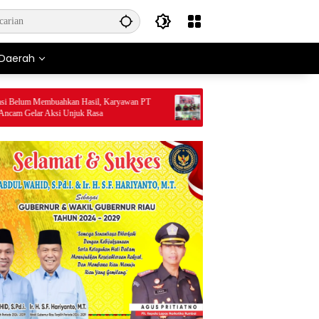
Daerah
um Membuahkan Hasil, Karyawan PT
SERAH TERIMA LPJ TANDA PEN
elar Aksi Unjuk Rasa
MILAD KE-15 KKPMP: KINERJA P
DINILAI PALING SUKSES DAN BE
MASALAH KEUANGAN