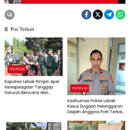
Banten di Desa Sangiang Tanjung
Pos Terkait
TNI/POLRI
Kapolres Lebak Pimpin Apel
Kesiapsiagaan Tanggap
TNI/POLRI
Darurat Bencana dan
Karhutla Tahun 2026
Kasihumas Polres Lebak:
Kasus Dugaan Pelanggaran
Disiplin Anggota Polri Terkait
Gadai Mobil Ditangani Bid
Propam Polda Banten