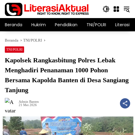
Langsung
ke
konten
Beranda
Hukrim
Pendidikan
TNI/POLRI
Literasi T
Beranda
TNI/POLRI
TNI/POLRI
Kapolsek Rangkasbitung Polres Lebak
Menghadiri Penanaman 1000 Pohon
Bersama Kapolda Banten di Desa Sangiang
Tanjung
Admin Banten
21 Mei 2026