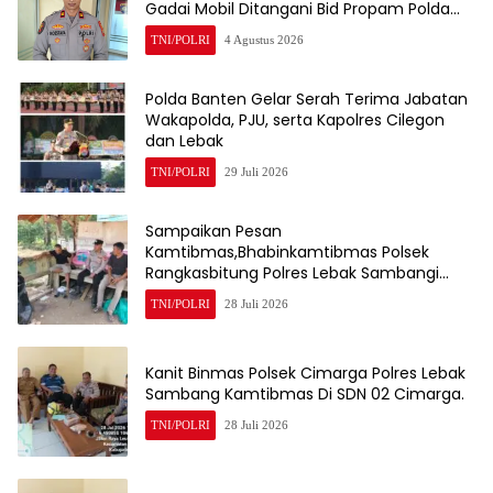
Gadai Mobil Ditangani Bid Propam Polda
Banten
TNI/POLRI
4 Agustus 2026
Polda Banten Gelar Serah Terima Jabatan
Wakapolda, PJU, serta Kapolres Cilegon
dan Lebak
TNI/POLRI
29 Juli 2026
Sampaikan Pesan
Kamtibmas,Bhabinkamtibmas Polsek
Rangkasbitung Polres Lebak Sambangi
Warga Kampung Cisalam
TNI/POLRI
28 Juli 2026
Kanit Binmas Polsek Cimarga Polres Lebak
Sambang Kamtibmas Di SDN 02 Cimarga.
TNI/POLRI
28 Juli 2026