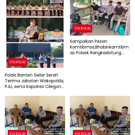
TNI/POLRI
Sampaikan Pesan
Kamtibmas,Bhabinkamtibm
as Polsek Rangkasbitung
Polres Lebak Sambangi
TNI/POLRI
Warga Kampung Cisalam
Polda Banten Gelar Serah
Terima Jabatan Wakapolda,
PJU, serta Kapolres Cilegon
dan Lebak
TNI/POLRI
TNI/POLRI