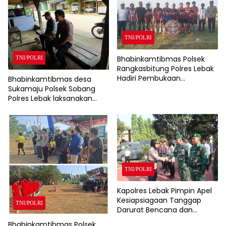
TNI/POLRI
Bhabinkamtibmas Polsek
TNI/POLRI
Rangkasbitung Polres Lebak
Hadiri Pembukaan
Bhabinkamtibmas desa
Turnamen Sepak Bola
Sukamaju Polsek Sobang
Pordes Cup 2026 Desa
Polres Lebak laksanakan
Citeras Tingkat RT
Sambang di Desa binaanya
TNI/POLRI
Kapolres Lebak Pimpin Apel
Kesiapsiagaan Tanggap
TNI/POLRI
Darurat Bencana dan
Karhutla Tahun 2026
Bhabinkamtibmas Polsek