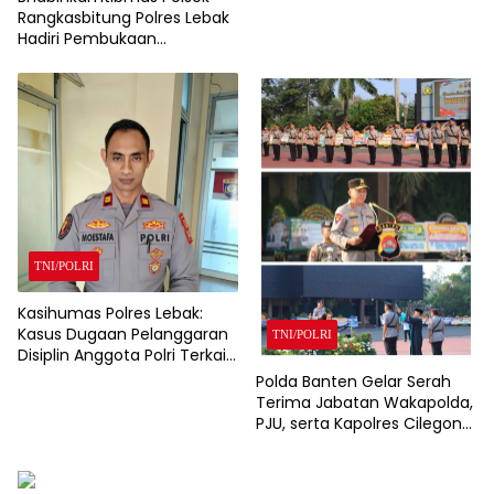
Rangkasbitung Polres Lebak
Hadiri Pembukaan
Turnamen Sepak Bola Liga
Desa Nameng Tingkat RT
TNI/POLRI
Kasihumas Polres Lebak:
Kasus Dugaan Pelanggaran
TNI/POLRI
Disiplin Anggota Polri Terkait
Gadai Mobil Ditangani Bid
Polda Banten Gelar Serah
Propam Polda Banten
Terima Jabatan Wakapolda,
PJU, serta Kapolres Cilegon
dan Lebak