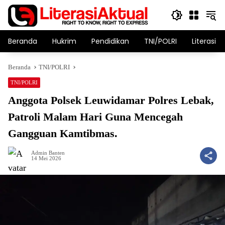
Langsung
ke
konten
Beranda
Hukrim
Pendidikan
TNI/POLRI
Literasi T
Beranda
TNI/POLRI
TNI/POLRI
Anggota Polsek Leuwidamar Polres Lebak,
Patroli Malam Hari Guna Mencegah
Gangguan Kamtibmas.
Admin Banten
14 Mei 2026