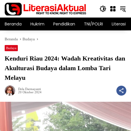
Langsung
ke
konten
Beranda
Hukrim
Pendidikan
TNI/POLRI
Literasi T
Beranda
Budaya
Budaya
Kenduri Riau 2024: Wadah Kreativitas dan
Akulturasi Budaya dalam Lomba Tari
Melayu
Dela Darmayanti
20 Oktober 2024