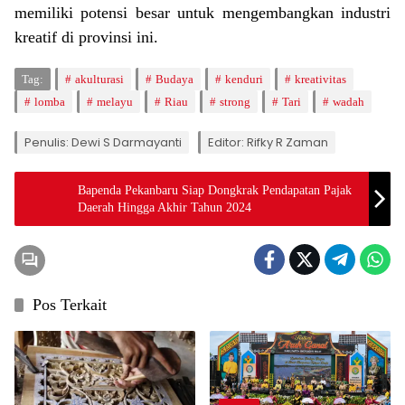
memiliki potensi besar untuk mengembangkan industri
kreatif di provinsi ini.
Tag:
akulturasi
Budaya
kenduri
kreativitas
lomba
melayu
Riau
strong
Tari
wadah
Penulis: Dewi S Darmayanti
Editor: Rifky R Zaman
Bapenda Pekanbaru Siap Dongkrak Pendapatan Pajak
Daerah Hingga Akhir Tahun 2024
Pos Terkait