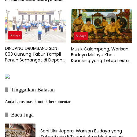
bagi Pelaku Tari Muda
Indonesia
Budaya
Budaya
DINDANG DRUMBAND SDN
Musik Calempong, Warisan
003 Gunung Tabur Tampil
Budaya Melayu Khas
Penuh Semangat di Depan
Kuansing yang Tetap Lestari
Museum Gunung Tabur
di Tengah Tantangan
Zaman
Tinggalkan Balasan
Anda harus
masuk
untuk berkomentar.
Baca Juga
Seni Ukir Jepara: Warisan Budaya yang
Tetap Eksis di Tengah Arus Modernisasi