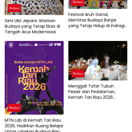
Budaya
Budaya
Festival Aruh Ganal,
Identitas Budaya Banjar
Seni Ukir Jepara: Warisan
yang Tetap Hidup di Indragiri
Budaya yang Tetap Eksis di
Hilir
Tengah Arus Modernisasi
Budaya
Menggali Tafsir Tubuh
Pesisir dan Pedalaman,
Kemah Tari Riau 2026
Hadirkan 10 Penari Muda
Terpilih
Budaya
MTN Lab di Kemah Tari Riau
2026, Hadirkan Ruang Belajar
Lintas Lanskap Budaya Riau