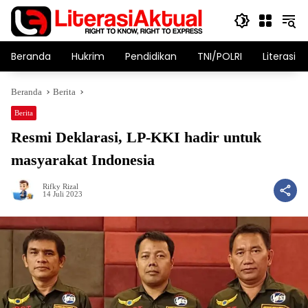
Langsung
ke
konten
Beranda
Hukrim
Pendidikan
TNI/POLRI
Literasi T
Beranda
Berita
Berita
Resmi Deklarasi, LP-KKI hadir untuk
masyarakat Indonesia
Rifky Rizal
14 Juli 2023