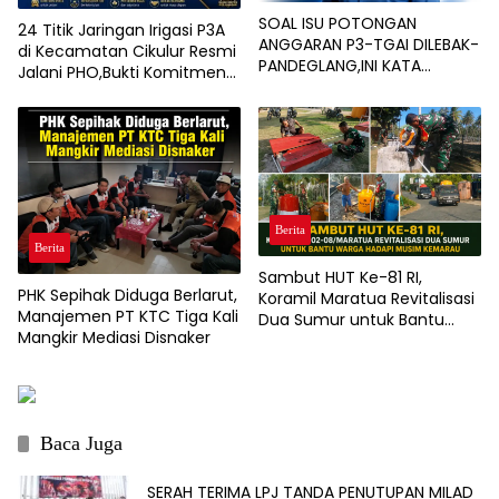
SOAL ISU POTONGAN
24 Titik Jaringan Irigasi P3A
ANGGARAN P3-TGAI DILEBAK-
di Kecamatan Cikulur Resmi
PANDEGLANG,INI KATA
Jalani PHO,Bukti Komitmen
PENGAWAL PROGRAM
BBWSC3 Tingkatkan
Infrastruktur Pertanian
Berita
Berita
Sambut HUT Ke-81 RI,
PHK Sepihak Diduga Berlarut,
Koramil Maratua Revitalisasi
Manajemen PT KTC Tiga Kali
Dua Sumur untuk Bantu
Mangkir Mediasi Disnaker
Warga Hadapi Musim
Kemarau
Baca Juga
SERAH TERIMA LPJ TANDA PENUTUPAN MILAD