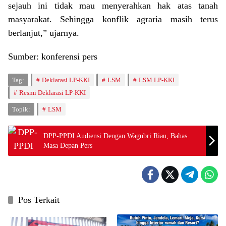
sejauh ini tidak mau menyerahkan hak atas tanah
masyarakat. Sehingga konflik agraria masih terus
berlanjut,” ujarnya.
Sumber: konferensi pers
Tag:
Deklarasi LP-KKI
LSM
LSM LP-KKI
Resmi Deklarasi LP-KKI
Topik:
LSM
DPP-PPDI Audiensi Dengan Wagubri Riau, Bahas
Masa Depan Pers
Pos Terkait