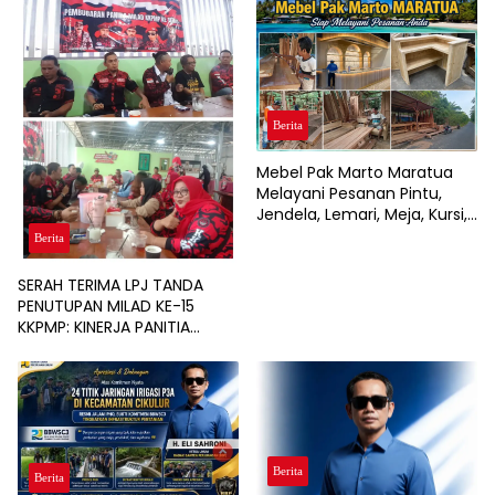
Berita
Mebel Pak Marto Maratua
Melayani Pesanan Pintu,
Jendela, Lemari, Meja, Kursi,
hingga Interior Rumah, Café,
Berita
dan Resort
SERAH TERIMA LPJ TANDA
PENUTUPAN MILAD KE-15
KKPMP: KINERJA PANITIA
DINILAI PALING SUKSES DAN
BERSIH DARI MASALAH
KEUANGAN
Berita
Berita