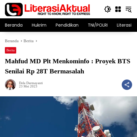
Langsung
ke
konten
Beranda
Hukrim
Pendidikan
TNI/POLRI
Literasi T
Beranda
Berita
Berita
Mahfud MD Plt Menkominfo : Proyek BTS
Senilai Rp 28T Bermasalah
Dela Darmayanti
23 Mei 2023