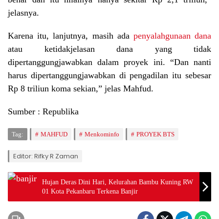
jelasnya.
Karena itu, lanjutnya, masih ada
penyalahgunaan dana
atau ketidakjelasan dana yang tidak
dipertanggungjawabkan dalam proyek ini. “Dan nanti
harus dipertanggungjawabkan di pengadilan itu sebesar
Rp 8 triliun koma sekian,” jelas Mahfud.
Sumber : Republika
Tag:
MAHFUD
Menkominfo
PROYEK BTS
Editor: Rifky R Zaman
Hujan Deras Dini Hari, Kelurahan Bambu Kuning RW
01 Kota Pekanbaru Terkena Banjir