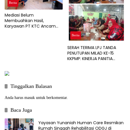
Berita
Mediasi Belum
Membuahkan Hasil,
Karyawan PT KTC Ancam
Gelar Aksi Unjuk Rasa
Berita
SERAH TERIMA LPJ TANDA
PENUTUPAN MILAD KE-15
KKPMP: KINERJA PANITIA
DINILAI PALING SUKSES DAN
BERSIH DARI MASALAH
KEUANGAN
Tinggalkan Balasan
Anda harus
masuk
untuk berkomentar.
Baca Juga
Yayasan Yunaniah Human Care Resmikan
Rumah Singgah Rehabilitasi ODGJ di