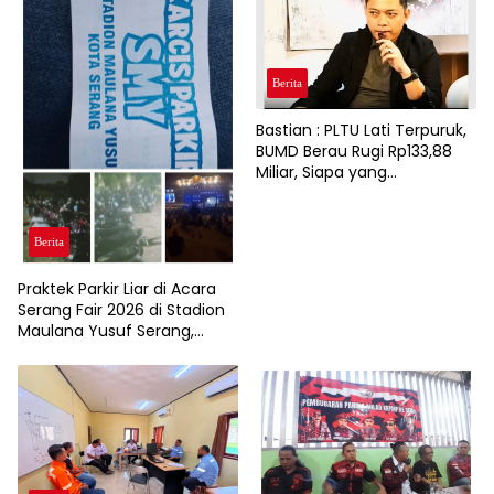
Berita
Bastian : PLTU Lati Terpuruk,
BUMD Berau Rugi Rp133,88
Miliar, Siapa yang
Bertanggung Jawab?
Berita
Praktek Parkir Liar di Acara
Serang Fair 2026 di Stadion
Maulana Yusuf Serang,
Pengendara Roda Dua dan
Pendapatan Asli Daerah (
PAD)Jadi Korbannya