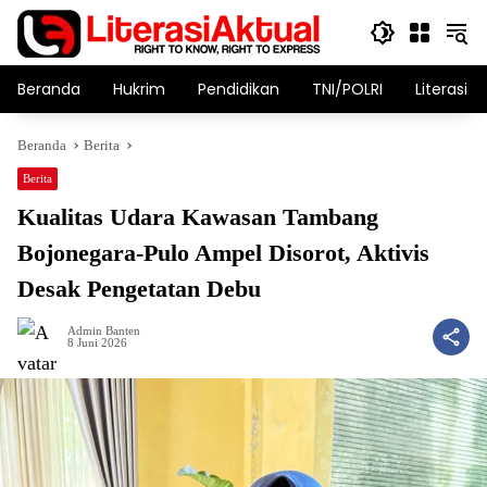
Langsung
ke
konten
Beranda
Hukrim
Pendidikan
TNI/POLRI
Literasi T
Beranda
Berita
Berita
Kualitas Udara Kawasan Tambang
Bojonegara-Pulo Ampel Disorot, Aktivis
Desak Pengetatan Debu
Admin Banten
8 Juni 2026