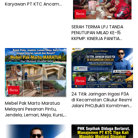
Karyawan PT KTC Ancam
Gelar Aksi Unjuk Rasa
Berita
SERAH TERIMA LPJ TANDA
PENUTUPAN MILAD KE-15
KKPMP: KINERJA PANITIA
DINILAI PALING SUKSES DAN
BERSIH DARI MASALAH
KEUANGAN
Berita
Berita
24 Titik Jaringan Irigasi P3A
di Kecamatan Cikulur Resmi
Mebel Pak Marto Maratua
Jalani PHO,Bukti Komitmen
Melayani Pesanan Pintu,
BBWSC3 Tingkatkan
Jendela, Lemari, Meja, Kursi,
Infrastruktur Pertanian
hingga Interior Rumah, Café,
dan Resort