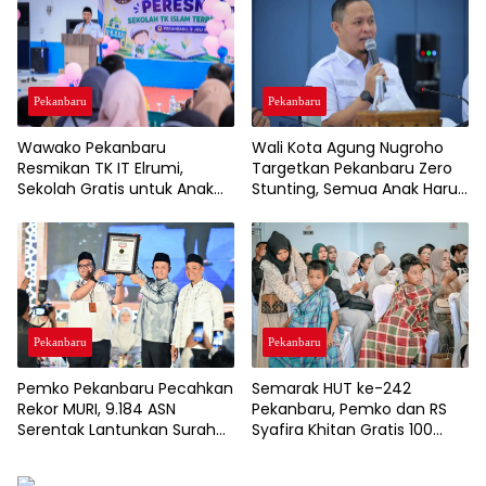
Melayu
Pekanbaru
Pekanbaru
Wawako Pekanbaru
Wali Kota Agung Nugroho
Resmikan TK IT Elrumi,
Targetkan Pekanbaru Zero
Sekolah Gratis untuk Anak
Stunting, Semua Anak Harus
Kurang Mampu Dukung
Tumbuh Sehat
Wajib Belajar 13 Tahun
Pekanbaru
Pekanbaru
Semarak HUT ke-242
Pemko Pekanbaru Pecahkan
Pekanbaru, Pemko dan RS
Rekor MURI, 9.184 ASN
Syafira Khitan Gratis 100
Serentak Lantunkan Surah
Anak
Al-Mulk