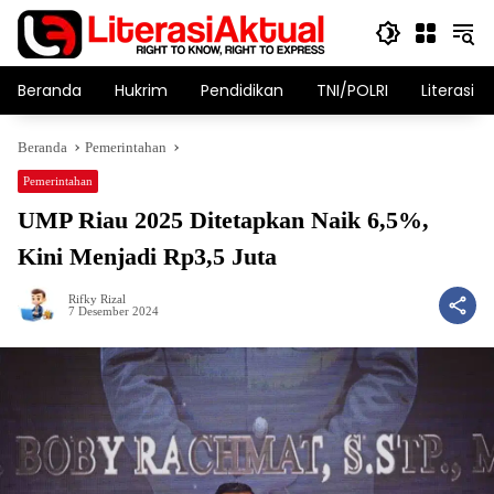
Langsung
ke
konten
Beranda
Hukrim
Pendidikan
TNI/POLRI
Literasi T
Beranda
Pemerintahan
Pemerintahan
UMP Riau 2025 Ditetapkan Naik 6,5%,
Kini Menjadi Rp3,5 Juta
Rifky Rizal
7 Desember 2024