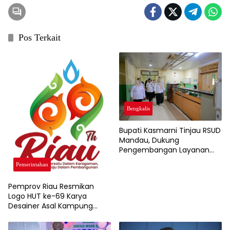
Pos Terkait
Bengkalis
Bupati Kasmarni Tinjau RSUD
Mandau, Dukung
Pengembangan Layanan
Jantung dan Ortopedi
Pemerintahan
Pemprov Riau Resmikan
Logo HUT ke-69 Karya
Desainer Asal Kampung
Rempak Siak, Simbol Filosofi
Harmoni dan Budaya