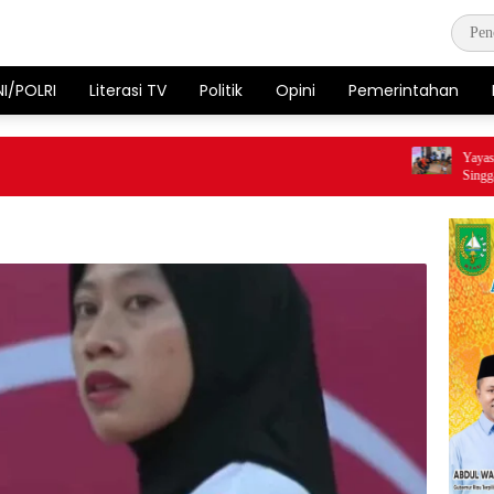
NI/POLRI
Literasi TV
Politik
Opini
Pemerintahan
Yayasan Yu
Singgah Reh