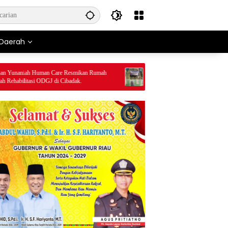
Daerah
naniah Human Care Resmikan Rumah
Wisata Religi Makam Jaksa Pamutus 
abilitasi ODGJ di Cibadak.
Dikunjungi Warga Lokal dan Luarkota