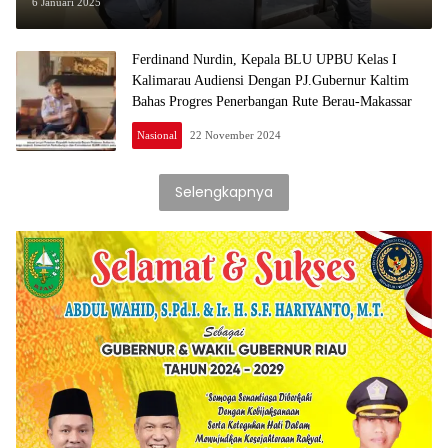
Tenang
6 Januari 2025
Ferdinand Nurdin, Kepala BLU UPBU Kelas I
Kalimarau Audiensi Dengan PJ.Gubernur Kaltim
Bahas Progres Penerbangan Rute Berau-Makassar
Nasional
22 November 2024
Selengkapnya