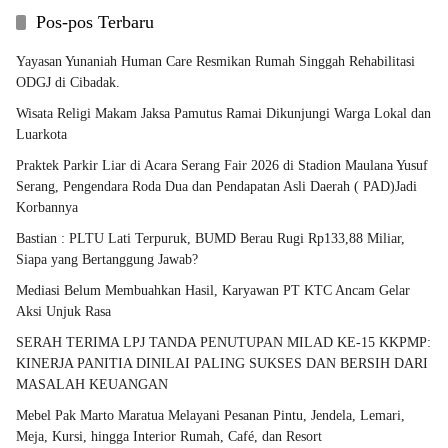
Pos-pos Terbaru
Yayasan Yunaniah Human Care Resmikan Rumah Singgah Rehabilitasi
ODGJ di Cibadak.
Wisata Religi Makam Jaksa Pamutus Ramai Dikunjungi Warga Lokal dan
Luarkota
Praktek Parkir Liar di Acara Serang Fair 2026 di Stadion Maulana Yusuf
Serang, Pengendara Roda Dua dan Pendapatan Asli Daerah ( PAD)Jadi
Korbannya
Bastian : PLTU Lati Terpuruk, BUMD Berau Rugi Rp133,88 Miliar,
Siapa yang Bertanggung Jawab?
Mediasi Belum Membuahkan Hasil, Karyawan PT KTC Ancam Gelar
Aksi Unjuk Rasa
SERAH TERIMA LPJ TANDA PENUTUPAN MILAD KE-15 KKPMP:
KINERJA PANITIA DINILAI PALING SUKSES DAN BERSIH DARI
MASALAH KEUANGAN
Mebel Pak Marto Maratua Melayani Pesanan Pintu, Jendela, Lemari,
Meja, Kursi, hingga Interior Rumah, Café, dan Resort