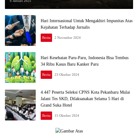
Perlindungan Anak Korban Konflik
6 Januari 2025
Hari Internasional Untuk Mengakhiri Impunitas Atas
Kejahatan Terhadap Jurnalis
Berita
2 November 2024
Hari Kesehatan Paru-Paru, Indonesia Bisa Tembus
34 Ribu Kasus Baru Kanker Paru
Berita
23 Oktober 2024
4.447 Peserta Seleksi CPNS Kota Pekanbaru Mulai
Jalani Tes SKD, Dilaksanakan Selama 5 Hari di
Grand Suka Hotel
Berita
15 Oktober 2024