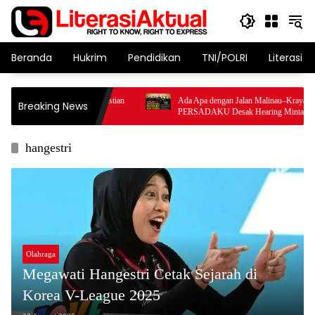
Langsung
ke
konten
Beranda
Hukrim
Pendidikan
TNI/POLRI
Literasi T
ata LHKPN Dirut IPB, Bastian
Ada Apa dengan Jalan Malinau–Krayan?
Breaking News
 Bentuk Pansus
PERSADAKU Desak Hearing Minta BPJN Kal
Buka Transparansi Anggaran
hangestri
Olahraga
Megawati Hangestri Cetak Sejarah di
Korea V-League 2025