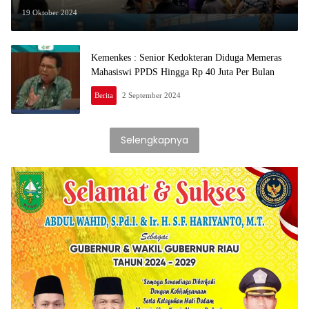
Adanya 24 Program MP-AW
19 Oktober 2024
Kemenkes : Senior Kedokteran Diduga Memeras
Mahasiswi PPDS Hingga Rp 40 Juta Per Bulan
Berita
2 September 2024
Selengkapnya