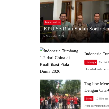
Pemerintahan
KPU Se-Riau Sudah Sortir dan
5 November 2024
Indonesia Tum
Olahraga
15 Okto
LiterasiAktual.com 
Tag line Me
Dengan Cita
Berita
10 Oktober
Riau, literasiaktua