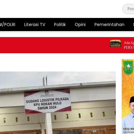
NI/POLRI
Literasi TV
Politik
Opini
Pemerintahan
Ada Apa dengan Ja
PERSADAKU Desak 
Buka Transparansi