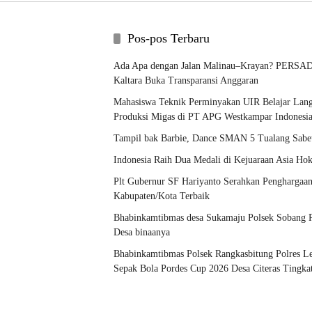
Pos-pos Terbaru
Ada Apa dengan Jalan Malinau–Krayan? PERSA
Kaltara Buka Transparansi Anggaran
Mahasiswa Teknik Perminyakan UIR Belajar Lang
Produksi Migas di PT APG Westkampar Indonesi
Tampil bak Barbie, Dance SMAN 5 Tualang Sabet
Indonesia Raih Dua Medali di Kejuaraan Asia H
Plt Gubernur SF Hariyanto Serahkan Penghargaa
Kabupaten/Kota Terbaik
Bhabinkamtibmas desa Sukamaju Polsek Sobang P
Desa binaanya
Bhabinkamtibmas Polsek Rangkasbitung Polres 
Sepak Bola Pordes Cup 2026 Desa Citeras Tingka