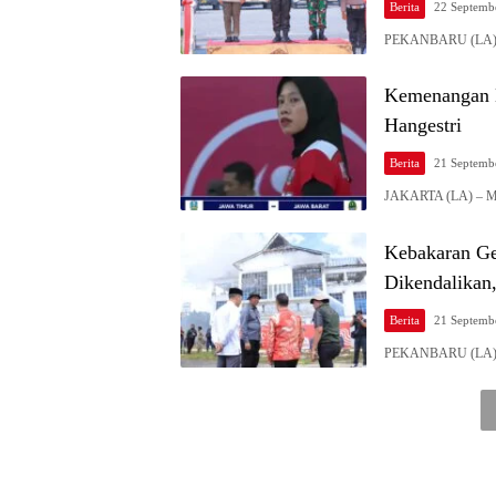
Berita
22 Septemb
PEKANBARU (LA) – 
Kemenangan 
Hangestri
Berita
21 Septemb
JAKARTA (LA) – Meg
Kebakaran Ge
Dikendalikan
Berita
21 Septemb
PEKANBARU (LA) – 