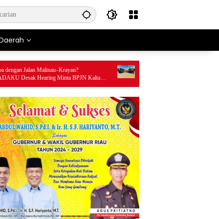
Daerah
lan Malinau–Krayan?
Mahasiswa Teknik Perminyakan UIR Belajar
Hearing Minta BPJN Kaltara
Langsung di Lapangan, Dalami Proses Produk
 Anggaran
Migas di PT APG Westkampar Indonesia