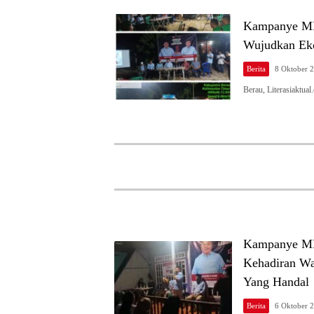
Kampanye MP
Wujudkan Eko
Berita
8 Oktober 
Berau, Literasiaktua
Kampanye MP
Kehadiran Wa
Yang Handal
Berita
6 Oktober 