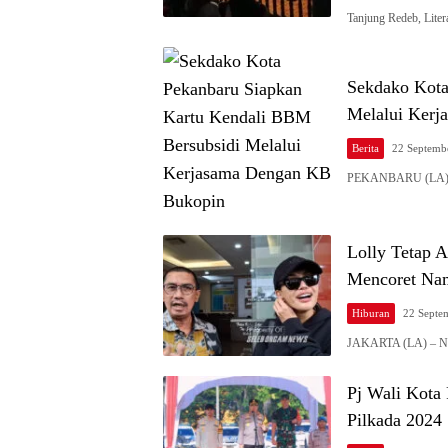
Tanjung Redeb, Liter
Sekdako Kota
Melalui Ker
Berita
22 Septemb
PEKANBARU (LA) – 
Lolly Tetap 
Mencoret Na
Hiburan
22 Septe
JAKARTA (LA) – Niki
Pj Wali Kota
Pilkada 2024