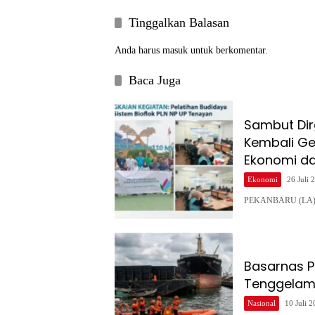
Tinggalkan Balasan
Anda harus
masuk
untuk berkomentar.
Baca Juga
Sambut Dir
Kembali Ge
Ekonomi d
Ekonomi
26 Juli 
PEKANBARU (LA) – 
Basarnas P
Tenggelam 
Nasional
10 Juli 