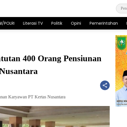
NI/POLRI
Literasi TV
Politik
Opini
Pemerintahan
ntutan 400 Orang Pensiunan
Nusantara
iunan Karyawan PT Kertas Nusantara