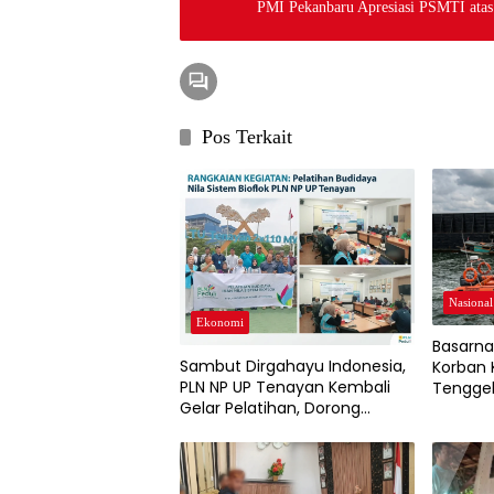
PMI Pekanbaru Apresiasi PSMTI atas
Pos Terkait
Nasional
Ekonomi
Basarna
Sambut Dirgahayu Indonesia,
Korban
PLN NP UP Tenayan Kembali
Tenggel
Gelar Pelatihan, Dorong
Pertumbuhan Ekonomi dan
Ketahanan Pangan Warga