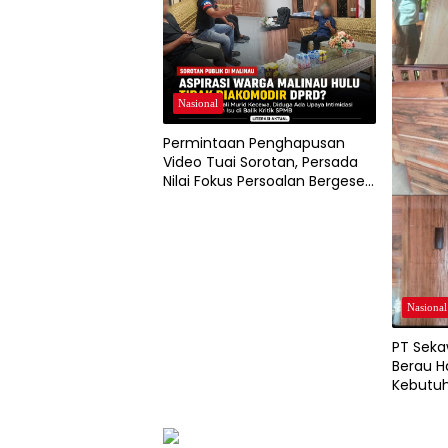
Nasional
Permintaan Penghapusan
Video Tuai Sorotan, Persada
Nilai Fokus Persoalan Bergeser
dari Aspirasi Warga Soal SPMB
Nasional
PT Seka
Berau H
Kebutuh
Kayu Be