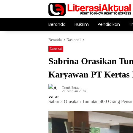
Langsung
ke
konten
Beranda
Hukrim
Pendidikan
T
Beranda
Nasional
Nasional
Sabrina Orasikan Tu
Karyawan PT Kertas 
Teguh Berau
20 Februari 2025
Sabrina Orasikan Tuntutan 400 Orang Pens