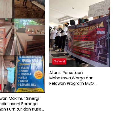
Nasional
Aliansi Persatuan
Mahasiswa,Warga dan
Relawan Program MBG
Sampaikan Aspirasi, Pemkab
Berau Tegaskan Dukung
wan Makmur Sinergi
Program Nasional
adir Layani Berbagai
an Furnitur dan Kusen
rkualitas