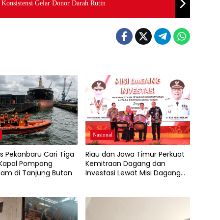
 Konsistensi Gelar Donor Darah Rutin
Nasional
Riau dan Jawa Timur Perkuat
s Pekanbaru Cari Tiga
Kemitraan Dagang dan
 Kapal Pompong
Investasi Lewat Misi Dagang
am di Tanjung Buton
2026