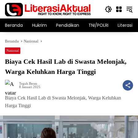
Langsung
ke
konten
Beranda
Hukrim
Pendidikan
TNI/POLRI
Literasi T
Beranda
Nasional
Nasional
Biaya Cek Hasil Lab di Swasta Melonjak,
Warga Keluhkan Harga Tinggi
Teguh Berau
8 Januari 2025
Biaya Cek Hasil Lab di Swasta Melonjak, Warga Keluhkan
Harga Tinggi