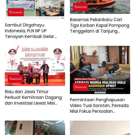
Nasional
Ekonomi
Basarnas Pekanbaru Cari
Sambut Dirgahayu
Tiga Korban Kapal Pompong
Indonesia, PLN NP UP
Tenggelam di Tanjung
Tenayan Kembali Gelar
Buton
Pelatihan, Dorong
Pertumbuhan Ekonomi dan
Ketahanan Pangan Warga
Nasional
Nasional
Riau dan Jawa Timur
Perkuat Kemitraan Dagang
Permintaan Penghapusan
dan Investasi Lewat Misi
Video Tuai Sorotan, Persada
Dagang 2026
Nilai Fokus Persoalan
Bergeser dari Aspirasi Warga
Soal SPMB