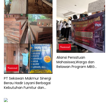
Nasional
Aliansi Persatuan
Mahasiswa,Warga dan
Relawan Program MBG
Nasional
Sampaikan Aspirasi, Pemkab
Berau Tegaskan Dukung
PT Sekawan Makmur Sinergi
Program Nasional
Berau Hadir Layani Berbagai
Kebutuhan Furnitur dan
Kusen Kayu Berkualitas