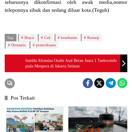
seharusnya dikonfirmasi oleh awak media,nomor
teleponnya sibuk dan sedang diluar kota.(Teguh)
Tag:
Biaya
Cek
kesehatan
Konsep
Otomatis
pemeriksaan
Imelda Afonsina Oraile Asal Berau Juara 1 Taekwondo
piala Menpora di Jakarta Selatan
Pos Terkait