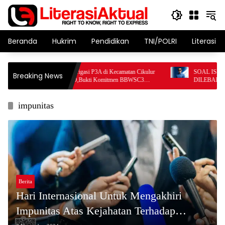
Langsung
ke
konten
Beranda
Hukrim
Pendidikan
TNI/POLRI
Literasi T
24 Titik Jaringan Irigasi P3A di Kecamatan Cikulur
SOAL ISU POT
Breaking News
Resmi Jalani PHO,Bukti Komitmen BBWSC3
DILEBAK-PAND
Tingkatkan Infrastruktur Pertanian
PENGAWAL PR
impunitas
Berita
Hari Internasional Untuk Mengakhiri
Impunitas Atas Kejahatan Terhadap