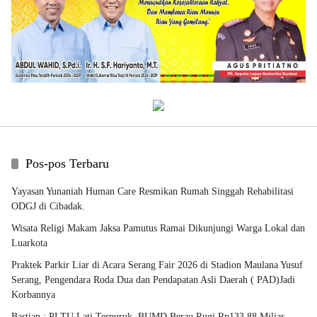
Pos-pos Terbaru
Yayasan Yunaniah Human Care Resmikan Rumah Singgah Rehabilitasi
ODGJ di Cibadak.
Wisata Religi Makam Jaksa Pamutus Ramai Dikunjungi Warga Lokal dan
Luarkota
Praktek Parkir Liar di Acara Serang Fair 2026 di Stadion Maulana Yusuf
Serang, Pengendara Roda Dua dan Pendapatan Asli Daerah ( PAD)Jadi
Korbannya
Bastian : PLTU Lati Terpuruk, BUMD Berau Rugi Rp133,88 Miliar,