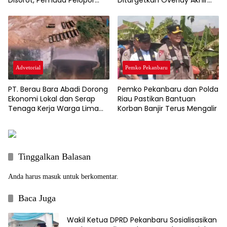
Riau: Jangan Jadikan BUMD
Tahun, Anggaran
Ajang Kompromi Politik
Infrastruktur Rp200 Miliar
Advetorial
Pemko Pekanbaru
PT. Berau Bara Abadi Dorong
Pemko Pekanbaru dan Polda
Ekonomi Lokal dan Serap
Riau Pastikan Bantuan
Tenaga Kerja Warga Lima
Korban Banjir Terus Mengalir
Kampung
Tinggalkan Balasan
Anda harus
masuk
untuk berkomentar.
Baca Juga
Wakil Ketua DPRD Pekanbaru Sosialisasikan