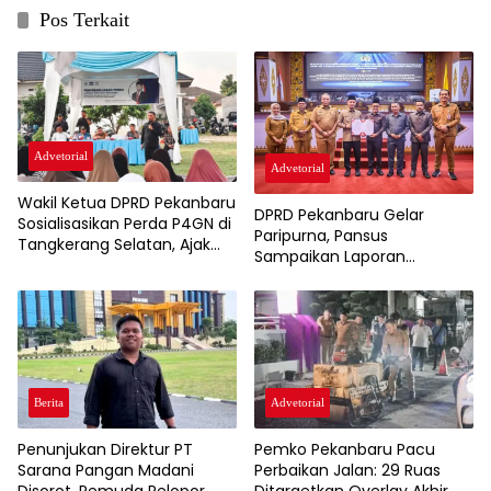
Pos Terkait
Advetorial
Advetorial
Wakil Ketua DPRD Pekanbaru
DPRD Pekanbaru Gelar
Sosialisasikan Perda P4GN di
Paripurna, Pansus
Tangkerang Selatan, Ajak
Sampaikan Laporan
Masyarakat Perangi Narkoba
Pembahasan Perubahan
Susunan Perangkat Daerah
Berita
Advetorial
Penunjukan Direktur PT
Pemko Pekanbaru Pacu
Sarana Pangan Madani
Perbaikan Jalan: 29 Ruas
Disorot, Pemuda Pelopor
Ditargetkan Overlay Akhir