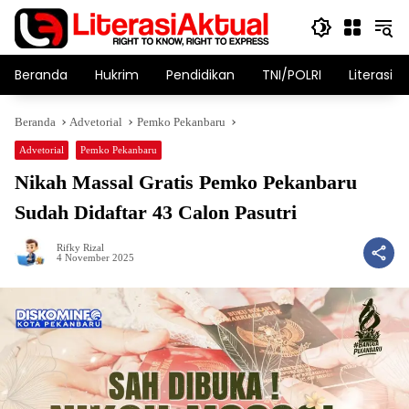
Langsung
ke
konten
Beranda
Hukrim
Pendidikan
TNI/POLRI
Literasi T
Beranda
Advetorial
Pemko Pekanbaru
Advetorial
Pemko Pekanbaru
Nikah Massal Gratis Pemko Pekanbaru
Sudah Didaftar 43 Calon Pasutri
Rifky Rizal
4 November 2025